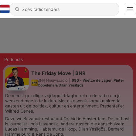
Podcasts
The Friday Move | BNR
BNR Nieuwsradio
|
690 - Wietze de Jager, Pieter
Cobelens & Dilan Yesilgöz
De meest gezellige vrijdagmiddagborrel op de radio om je
weekend mee in te luiden. Met elke week spraakmakende
gasten uit de politiek, cultuur en entertainment. Presentatie:
Wilfred Genee.
Deze week vanuit restaurant Orchid in Amsterdam. De co-host
is journalist Joris Luyendijk. Andere gasten die aanschuiven:
Lucas Hamming, Habtamu de Hoop, Dilan Yesilgöz, Bernard
Hammelburg & Rens de Jong.