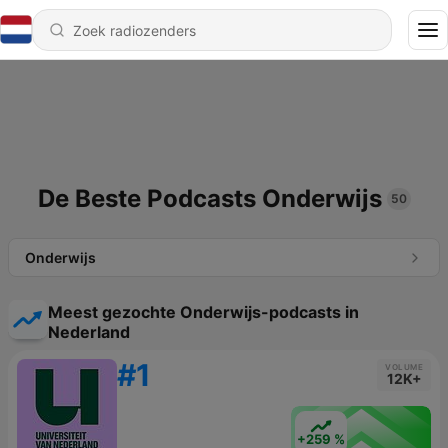
De Beste Podcasts Onderwijs
50
Onderwijs
Meest gezochte Onderwijs-podcasts in
Nederland
#1
VOLUME
12K+
+259 %