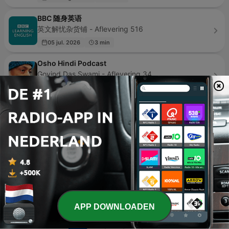
BBC 随身英语
英文解忧杂货铺 - Aflevering 516
05 jul. 2026
3 min
Osho Hindi Podcast
Govind Das Swami - Aflevering 34
gisteren
84 min
ADHD bij Vrouwen Podcast
Jorna Postma - Aflevering 83
17 sep. 2024
25 min
‌BPLUS بی‌پلاس پادکست فارسی خلاصه کتاب
Ali Bandari - Aflevering 289
19 uur geleden
73 min
APP DOWNLOADEN
Pagina
1
van
4
1
2
3
>
>>