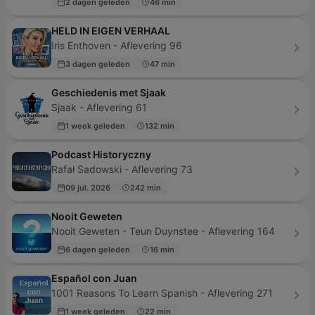
2 dagen geleden
46 min
HELD IN EIGEN VERHAAL
Iris Enthoven - Aflevering 96
3 dagen geleden
47 min
Geschiedenis met Sjaak
Sjaak - Aflevering 61
1 week geleden
132 min
Podcast Historyczny
Rafał Sadowski - Aflevering 73
09 jul. 2026
242 min
Nooit Geweten
Nooit Geweten - Teun Duynstee - Aflevering 164
6 dagen geleden
16 min
Español con Juan
1001 Reasons To Learn Spanish - Aflevering 271
1 week geleden
22 min