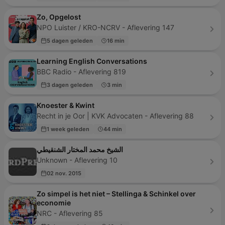
Zo, Opgelost
NPO Luister / KRO-NCRV - Aflevering 147
5 dagen geleden
16 min
Learning English Conversations
BBC Radio - Aflevering 819
3 dagen geleden
3 min
Knoester & Kwint
Recht in je Oor | KVK Advocaten - Aflevering 88
1 week geleden
44 min
الشيخ محمد المختار الشنقيطي
Unknown - Aflevering 10
02 nov. 2015
Zo simpel is het niet – Stellinga & Schinkel over
economie
NRC - Aflevering 85