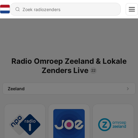
Radio Omroep Zeeland & Lokale
Zenders Live
22
Zeeland