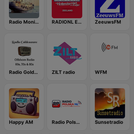
Radio Monique 963
RADIONL Editie Zeeland
ZeeuwsFM
Radio Goldenwave
ZILT radio
WFM
Happy AM
Radio Polska NL
Sunsetradio