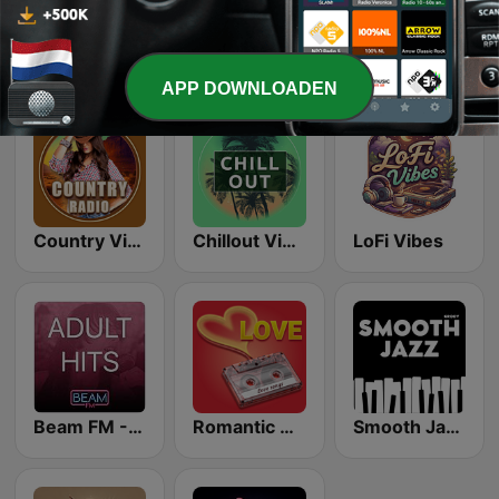
Classic Rock Station
Rewind 2000's
80s Pop Vibes
APP DOWNLOADEN
Country Vibes
Chillout Vibes
LoFi Vibes
Beam FM - Adult Hits
Romantic Vibes
Smooth Jazz - Groov