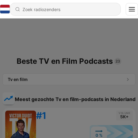
Beste TV en Film Podcasts
23
Tv en film
Meest gezochte Tv en film-podcasts in Nederland
#1
VOLUME
5K+
0 %