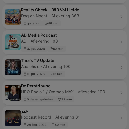
Reality Check - B&B Vol Liefde
Dag en Nacht - Aflevering 363
gisteren
49 min
AD Media Podcast
AD - Aflevering 100
07 jul. 2026
52 min
Tina's TV Update
Audiohuis - Aflevering 100
10 jul. 2026
13 min
De Perstribune
NPO Radio 1 / Omroep MAX - Aflevering 190
5 dagen geleden
98 min
عمر
Podcast Record - Aflevering 31
24 feb. 2022
40 min