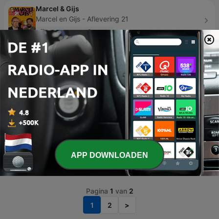
Marcel & Gijs
Marcel en Gijs - Aflevering 21
30 jun. 2023
47 min
48 Hours
CBS News - Aflevering 1089
gisteren
28 min
De Leeuw Lult
Paul de Leeuw - Aflevering 22
10 mrt. 2026
39 min
#GeenFilter
Maria & Tamara - Aflevering 92
APP DOWNLOADEN
4 dagen geleden
44 min
Pagina
1
van
2
1
2
>