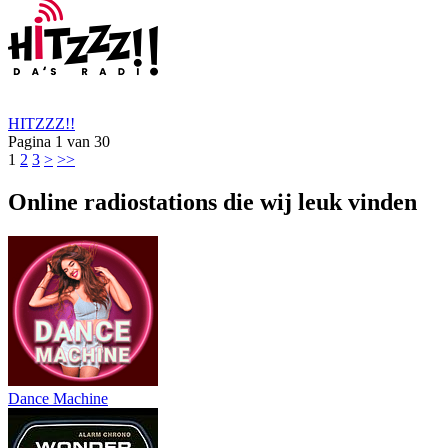
HITZZZ!!
Pagina
1
van
30
1
2
3
>
>>
Online radiostations die wij leuk vinden
Dance Machine