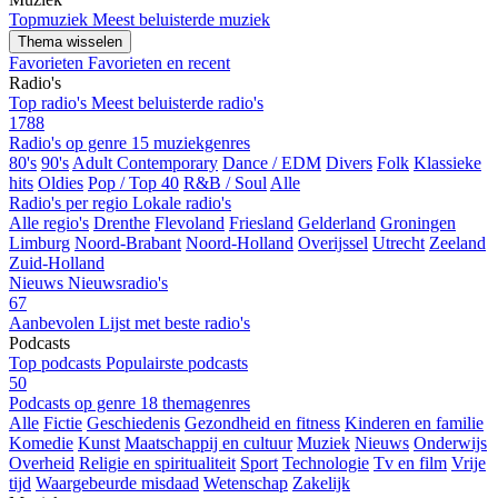
Topmuziek
Meest beluisterde muziek
Thema wisselen
Favorieten
Favorieten en recent
Radio's
Top radio's
Meest beluisterde radio's
1788
Radio's op genre
15 muziekgenres
80's
90's
Adult Contemporary
Dance / EDM
Divers
Folk
Klassieke
hits
Oldies
Pop / Top 40
R&B / Soul
Alle
Radio's per regio
Lokale radio's
Alle regio's
Drenthe
Flevoland
Friesland
Gelderland
Groningen
Limburg
Noord-Brabant
Noord-Holland
Overijssel
Utrecht
Zeeland
Zuid-Holland
Nieuws
Nieuwsradio's
67
Aanbevolen
Lijst met beste radio's
Podcasts
Top podcasts
Populairste podcasts
50
Podcasts op genre
18 themagenres
Alle
Fictie
Geschiedenis
Gezondheid en fitness
Kinderen en familie
Komedie
Kunst
Maatschappij en cultuur
Muziek
Nieuws
Onderwijs
Overheid
Religie en spiritualiteit
Sport
Technologie
Tv en film
Vrije
tijd
Waargebeurde misdaad
Wetenschap
Zakelijk