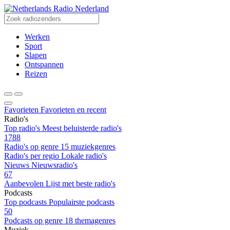
Radio Nederland
Werken
Sport
Slapen
Ontspannen
Reizen
Favorieten
Favorieten en recent
Radio's
Top radio's
Meest beluisterde radio's
1788
Radio's op genre
15 muziekgenres
Radio's per regio
Lokale radio's
Nieuws
Nieuwsradio's
67
Aanbevolen
Lijst met beste radio's
Podcasts
Top podcasts
Populairste podcasts
50
Podcasts op genre
18 themagenres
Muziek