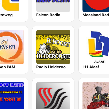
lateweg
Falcon Radio
Maasland Rad
oep P&M
Radio Heideroosje
L11 Alaaf