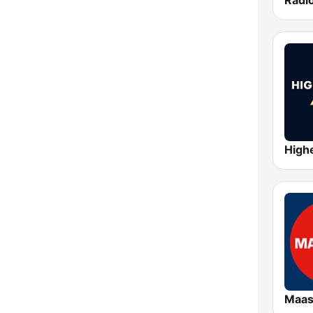
Radi
Maas