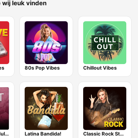
 wij leuk vinden
es
80s Pop Vibes
Chillout Vibes
Beam FM - Adult Hits
Latina Bandida!
Classic Rock Station