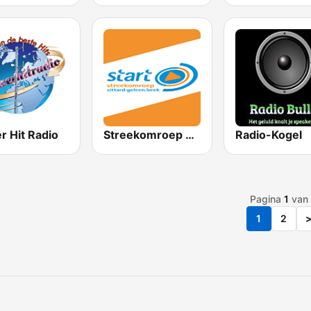
r Hit Radio
Streekomroep START Radio
Radio-Kogel
Pagina
1
van
1
2