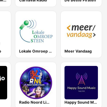
RTV Maas en Mergelland
Carnaval Radio
De Beste Piraten
o
Lokale Omroep Stein
Meer Vandaag
Radio Noord Limburg
Happy Sound Music Limburg