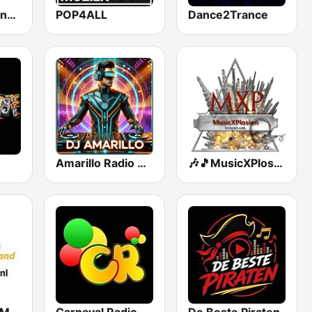
MijnStreek Vandaag
POP4ALL
Dance2Trance
Amarillo Radio Venlo
🎶🎵MusicXPlosion🎵🎶