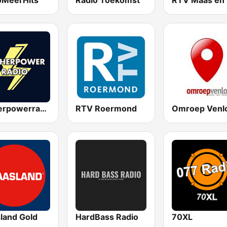
oMeerHits
Radio Toekomst
Higherpowerradio
RTV Roermond
Omroep Venl
land Gold
HardBass Radio
70XL