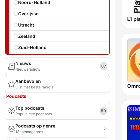
Noord-Holland
Overijssel
L1 p
Utrecht
Zeeland
Zuid-Holland
Nieuws
67
Nieuwsradio's
Aanbevolen
Omr
Lijst met beste radio's
Podcasts
Top podcasts
50
Populairste podcasts
Podcasts op genre
18 themagenres