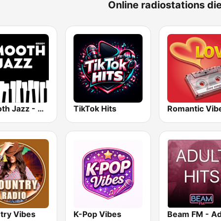
Online radiostations die
Smooth Jazz - Groov
TikTok Hits
Romantic Vib
try Vibes
K-Pop Vibes