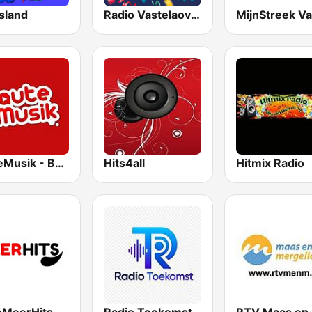
sland
Radio Vastelaovend
RauteMusik - Bass
Hits4all
Hitmix Radio