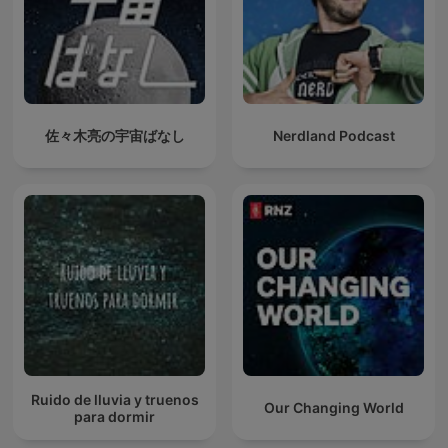
佐々木亮の宇宙ばなし
Nerdland Podcast
Ruido de lluvia y truenos
Our Changing World
para dormir