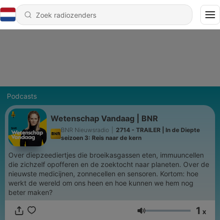
Podcasts
Wetenschap Vandaag | BNR
BNR Nieuwsradio
|
2714 - TRAILER | In de Diepte
seizoen 3: Reis naar de kern
Over diepzeediertjes die broeikasgassen eten, immuuncellen
die zichzelf opofferen en de zoektocht naar planeten. Over de
nieuwste medicijnen, zonnecellen en sensoren. Kortom: hoe
werkt de wereld om ons heen en hoe kunnen we hem nog
beter maken?
1
x
Volume