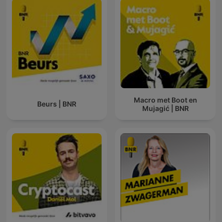
Macro met Boot en
Beurs | BNR
Mujagić | BNR