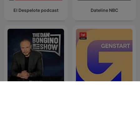
El Despelote podcast
Dateline NBC
The Dan Bongino Show
Genstart