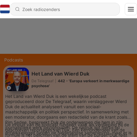
Podcasts
Het Land van Wierd Duk
De Telegraaf
|
442 - 'Europa verkeert in merkwaardige
psychose'
Het Land van Wierd Duk is een wekelijkse podcast
geproduceerd door De Telegraaf, waarin verslaggever Wierd
Duk de actualiteit analyseert vanuit een sociaal-
maatschappelijk en politiek perspectief. In samenwerking met
een moderator, doorgaans een redactielid van de krant zoals
Pim Sedee, bespreekt Duk de onderwerpen die hem in zijn
De inhoud van de podcast fungeert vaak als verdieping bij de
journalistieke werk bezighouden. De nadruk ligt hierbij op
geschreven reportages van Duk. Een kernonderdeel van de
ontwikkelingen binnen de Nederlandse samenleving, maar er is
formule is het belichten van de stem van de burger. Duk reist