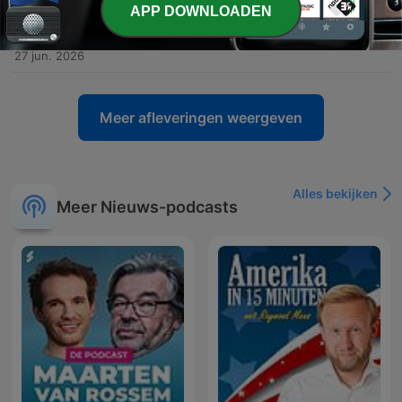
APP DOWNLOADEN
-
437
'Rusland is veel meer dan Poetin en de oorlog'
In deze aflevering ontmoet de host William Immink, een voormalig correspondent die in de regio Moskou woont. Hij deelt zijn persoonlijke geschiedenis, van zijn jeugd in Kazachstan tot zijn ontwikkeling als 'abrusiel' in Rusland. Het gesprek biedt een diepgaande blik op de Russische identiteit, de impact van de geschiedenis op de huidige oorlog in Oekraïne en de culturele overeenkomsten tussen beide landen. Verder bespreken de sprekers de economische realiteit in Rusland, de rol van religie en de politieke verhoudingen tussen de orthodoxe kerk en de islam als verzet tegen westerse waarden. Immink reflecteert op de schoonheid van de Russische natuur, de complexiteit van politieke opvolging en de sociale gevolgen van het bezoeken van Rusland tijdens het huidige conflict.
27 jun. 2026
Meer afleveringen weergeven
Alles bekijken
Meer Nieuws-podcasts