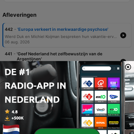
Afleveringen
-
442
'Europa verkeert in merkwaardige psychose'
Wierd Duk en Michiel Koijman bespreken hun vakantie-ervaringen in Spanje, waarbij ze kritiek uiten op de klimaatdiscussie, demografische veranderingen en de politieke situatie in regio's zoals Ceuta. De discussie behandelt ook controversiële onderwerpen zoals de Pride in Amsterdam en de neutraliteit van de staat. Verder wordt ingegaan op de invloed van sociale media op migratiestromen naar Nederland, vermeende fraude binnen de academische wereld bij Cambridge en de toenemende ideologische polarisatie in westerse instituties. De aflevering sluit af met een analyse van het westerse beleid ten opzichte van Rusland en de NAVO-uitbreiding.
06 aug. 2026
-
441
'Geef Nederland het zelfbewustzijn van de
Argentijnen'
In deze aflevering bespreken de sprekers de impact van het WK voetbal op het nationale gevoel en koppelen zij de prestaties van teams aan de maatschappelijke staat van landen. De discussie behandelt de erfenis van Pim Fortuyn, de integratieproblematiek in Nederland en Zweden, en de onder druk staande plattelandscultuur. Daarnaast vindt er een diepgaande ethische reflectie plaats over late abortus, euthanasie en de verantwoordelijkheid van artsen. De aflevering sluit af met een analyse van geopolitieke spanningen tussen de VS, Iran en Turkije, evenals kritiek op het Nederlandse klimaatbeleid rondom airconditioning.
16 jul. 2026
-
440
‘Bedenk nieuw verhaal voor onze tribale
samenleving’
In deze aflevering bespreken de presentatoren de toenemende fragmentatie van de Nederlandse samenleving naar een 'tribale' structuur en de impact van politieke polarisatie. De discussie behandelt onder meer de uitdagingen rondom handhaving in Amsterdam, de radicalisering in conflictgebieden en de invloed van een activistische journalistiek op de berichtgeving over Gaza. Daarnaast wordt de aandacht gevestigd op de opvangcrisis in Nederland en de invloed van de hoogopgeleide elite op het nationale beleid. De aflevering sluit af met een analyse van de politieke verschuivingen in Nederland en Europa, waarbij de spreker de mislukking van het politieke project rondom het kabinet-Schoof voor laagopgeleiden bespreekt.
09 jul. 2026
-
438
'WK-uitschakeling spiegelt zielloze staat van het
land'
Wierd Falk en Roel Bentout analyseren de relatie tussen voetbal en nationale identiteit, waarbij ze de huidige staat van het Nederlandse voetbal vergelijken met landen als Duitsland en Frankrijk. Ze bespreken hoe het verlies van een collectief gevoel in de sport een reflectie is van bredere maatschappelijke veranderingen en de spanningen rondom identiteit in teams als Marokko en Frankrijk. Daarnaast verschuift het gesprek naar politieke en maatschappelijke kwesties, van het debat over remigratie en de herdenking van de slavernij tot de woningnood en het stikstofdebat in Nederland. Tot slot wordt de impact van de oorlog in Oekraïne op de Russische infrastructuur en de mogelijke escalatie van het conflict besproken.
02 jul. 2026