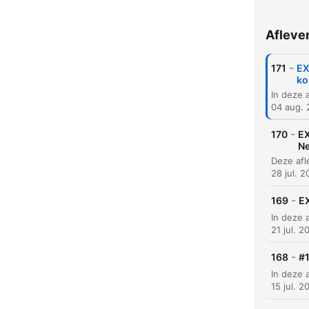
Afleve
-
171
EX
ko
04 aug.
-
170
EX
Ne
28 jul. 
-
169
EX
K
21 jul. 2
Hoog
-
168
#1
15 jul. 2