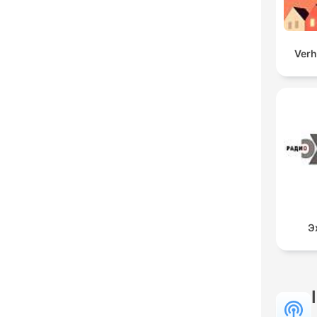
Verh
Э