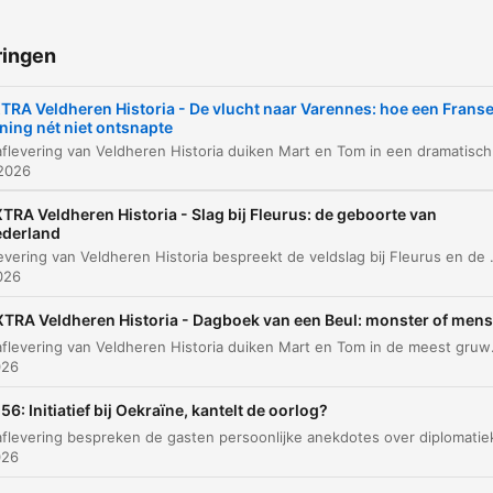
Introductie Veldheren Historia
00:00:01
ringen
De ontdekking door Drouet
00:00:43
TRA Veldheren Historia - De vlucht naar Varennes: hoe een Frans
De zoektocht naar paarden in Varennes
00:01:54
ning nét niet ontsnapte
De aankomst en de onrust in het dorp
00:03:24
 2026
Controle van de paspoorten
00:05:14
TRA Veldheren Historia - Slag bij Fleurus: de geboorte van
derland
De herkenning door een dorpsbewoner
Deze aflevering van Veldheren Historia bespreekt de veldslag bij Fleurus en de enorme historische impact ervan. De discussie focust op hoe de Franse overwinn
00:06:35
2026
De emotionele ontmoeting en de tragische afl
00:07:18
TRA Veldheren Historia - Dagboek van een Beul: monster of men
lik op een hoofdstuk om direct naar dat moment te gaan
In deze aflevering van Veldheren Historia duiken Mart en Tom in de meest gruwelijke aspecten van
026
tepunten
56: Initiatief bij Oekraïne, kantelt de oorlog?
Die Drouet, die ziet die enorme koets... die kijkt
026
eventjes nieuwsgierig naar binnen en denkt... verrek, 
is Marie Antoinette.