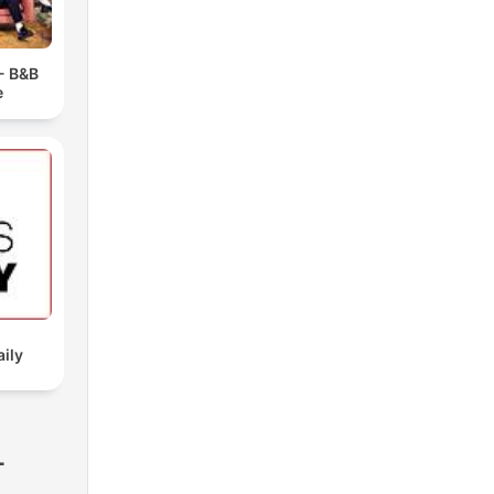
 - B&B
e
aily
-