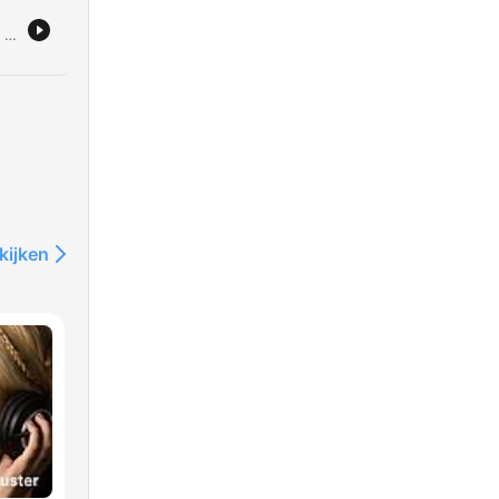
 de
In deze aflevering analyseren de gasten de NAVO-top in Ankara en de kritiek op de Nederlandse inlichtingendiensten die de Russische invasie van Oekraïne onjuist inschatten. De discussie behandelt de huidige uitputtingsoorlog in Oekraïne, de strategische noodzaak van luchtverdediging en de impact van aanvallen op de Krim en Russische logistieke lijnen. Daarnaast wordt de geopolitieke spanning in het Midden-Oosten besproken, inclusief de situatie in Gaza en de Westbank. Tot slot wordt de focus gelegd op de Europese defensie-uitgaven, de uitdagingen rondom de rol van de Verenigde Staten onder Trump en de lessen uit de nieuwe Nederlandse defensienota wat betreft innovatie en maatschappelijke weerbaarheid.
re
van
kijken
i.
e
ver