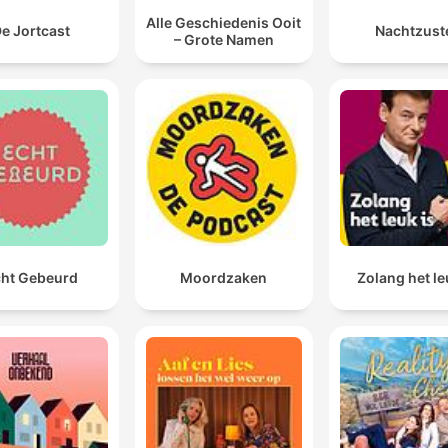
de gevaarlijke situatie waarin zij zich bevinden.
Alle Geschiedenis Ooit
e Jortcast
Nachtzust
– Grote Namen
ht Gebeurd
Moordzaken
Zolang het le