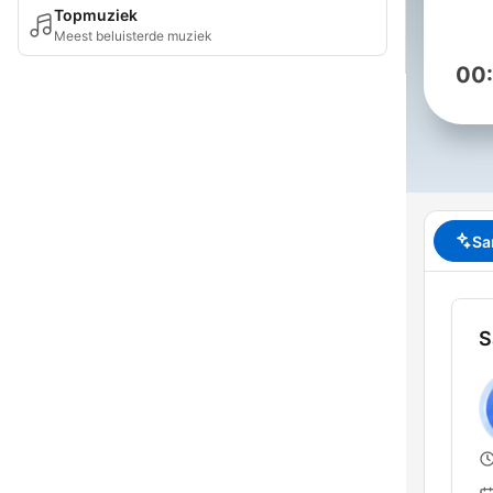
Topmuziek
Meest beluisterde muziek
00
Sa
S