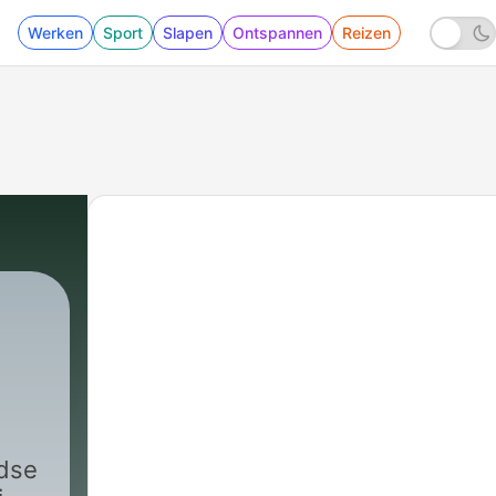
Werken
Sport
Slapen
Ontspannen
Reizen
dia
|
171 - EXTRA Veld
ndse