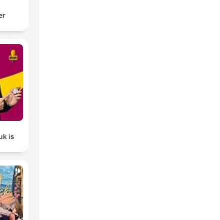
er
uk is