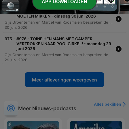
APP DOWNLOADEN
-
976
#977 - JUSTIN KLUIVERT HAD PENALTY BETER
MOETEN MIKKEN - dinsdag 30 juni 2026
Gijs Groenteman en Marcel van Roosmalen bespreken de teleurstellende prestaties van het Nederlands voetbalelftal tijdens het WK, met specifieke aandacht voor gemiste penalty's. Daarnaast behandelen ze diverse nieuwsitems, waaronder de spanning op het Arnhemse stroomnet, een fraudezaak bij Netflix en de kritiek van Tom de Graaf op het politieke systeem. Verder gaan de sprekers in op de problematiek van anonieme bronnen in de journalistiek en de impact daarvan op reputaties. Ook worden diverse nieuwtjes gedeeld, zoals een fietsongeluk van Thijs van den Brink.
30 jun. 2026
-
975
#976 - TOINE HEIJMANS MET CAMPER
VERTROKKEN NAAR POOLCIRKEL! - maandag 29
juni 2026
Gijs Groenteman en Marcel van Roosmalen bespreken de extreme hitte in Oostenrijk en de impact daarvan op het dagelijks leven. Daarnaast gaat het gesprek over de staat van de grasmat in het GelreDome van Vitesse en de moeizame relatie tussen de club en de KNVB. De podcast behandelt verder diverse onderwerpen, variërend van de impact van Dentalfit op bekende voetballers en technologische vooruitgang in de Oekraïense oorlog tot de nieuwe journalistieke serie van Twan Heijmans. Tot slot wordt er stilgestaan bij de Spaanse vernieuwing bij Ajax en de verwachtingen voor de wedstrijd tussen Nederland en Marokko.
29 jun. 2026
Meer afleveringen weergeven
Alles bekijken
Meer Nieuws-podcasts