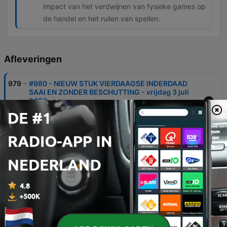
impact van het verdwijnen van fysieke games op
de handel en het ruilen van spellen.
Afleveringen
-
979
#980 - NIEUW STUK VIERDAAGSE INDERDAAD
SAAI EN ZONDER BESCHUTTING - vrijdag 3 juli
2026
Gijs Groenteman en Marcel van Roosmalen bespreken hun vermoeidheid na een intensief jaar en de komst van de vakantie. De aflevering behandelt diverse actuele onderwerpen, van de voordelen van thuisbatterijen en de nieuwe wachttijden op Schiphol tot de opkomst van fatbikes in Almere en de politieke besluitvorming in het Vaticaan. Daarnaast reflecteren ze op de kwaliteit van de journalistiek en de impact van de stop op fysieke PlayStation-spellen door Sony.
03 jul. 2026
-
978
#979 - NIJENHUIS EN REMARQUE ZETTEN BIJL IN
9 TOT 5-MENTALITEIT AD-JOURNALISTEN -
donderdag 2 juli 2026
In deze aflevering bespreken Gijs en Marcel de invoering van een kleiner stembiljet bij de Europese verkiezingen en de impact van MadSleeps producten op slaapcomfort. Daarnaast behandelen ze het nieuws over de lagere hekken op de Hoge Veluwe om de wildstand te reguleren. Verder wordt het 'IJzerenhekkenakkoord' op de Veluwe en de impact op de natuur en bewoners besproken, evenals de acteerprestaties in de serie Baantje. Tot slot wordt de kritiek van journalist Hans Nijhuis op de werkethiek van de nieuwe generatie journalisten en lokale tradities in Velp behandeld.
02 jul. 2026
-
977
#978 - TOXISCHE WERKSFEER IN ZEIST JAAGT
RONALD KOEMAN WEG - woensdag 1 juli 2026
Gijs Groenteman en Marcel van Roosmalen bespreken de impact van schermtijd op jonge kinderen en de voordelen van grote schermen, gevolgd door een aanbieding voor MadSleeps matrassen. Daarnaast wordt er gekeken naar de protesten in de Arnhemse wijk Geitenkamp tegen een 24-uurs sportschool. De sprekers behandelen diverse nieuwsitems, van de Olympische Spelen in Heerenveen en de zakelijke strategieën van Donald Trump tot de stijgende kosten voor pakketjes uit China. Tot slot wordt de kritische sfeer binnen de KNVB en de impact van speculaties over de bondscoach besproken.
01 jul. 2026