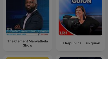
The Clement Manyathela
La Republica - Sin guion
Show
The Last Word with