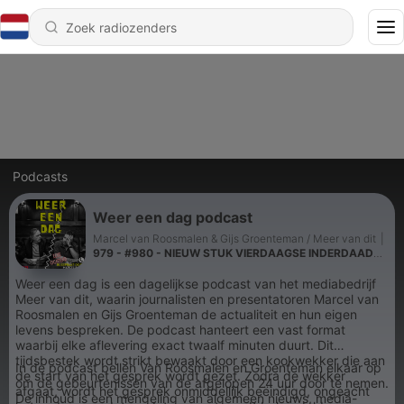
Podcasts
Weer een dag podcast
Marcel van Roosmalen & Gijs Groenteman / Meer van dit
|
979 - #980 - NIEUW STUK VIERDAAGSE INDERDAAD
SAAI EN ZONDER BESCHUTTING - vrijdag 3 juli 2026
Weer een dag is een dagelijkse podcast van het mediabedrijf
Meer van dit, waarin journalisten en presentatoren Marcel van
Roosmalen en Gijs Groenteman de actualiteit en hun eigen
levens bespreken. De podcast hanteert een vast format
waarbij elke aflevering exact twaalf minuten duurt. Dit
tijdsbestek wordt strikt bewaakt door een kookwekker die aan
In de podcast bellen Van Roosmalen en Groenteman elkaar op
de start van het gesprek wordt gezet. Zodra de wekker
om de gebeurtenissen van de afgelopen 24 uur door te nemen.
afgaat, wordt het gesprek onmiddellijk beëindigd, ongeacht
De inhoud is een mengeling van algemeen nieuws, media-