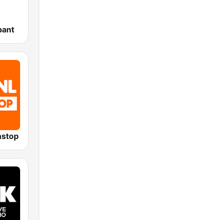
bant
nstop