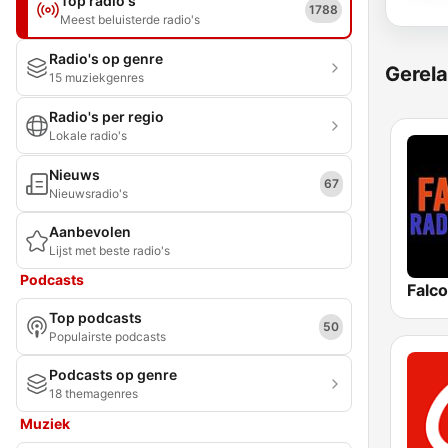
Top radio's
1788
Meest beluisterde radio's
Radio's op genre
Gerela
15 muziekgenres
Radio's per regio
Lokale radio's
Nieuws
67
Nieuwsradio's
Aanbevolen
Lijst met beste radio's
Podcasts
Falc
Top podcasts
50
Populairste podcasts
Podcasts op genre
18 themagenres
Muziek