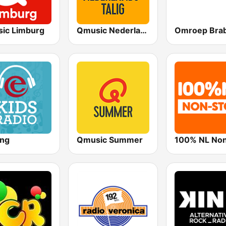
ic Limburg
Qmusic Nederlandstalig
Omroep Bra
ing
Qmusic Summer
100% NL No