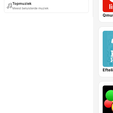
Topmuziek
Meest beluisterde muziek
Qmus
Eftel