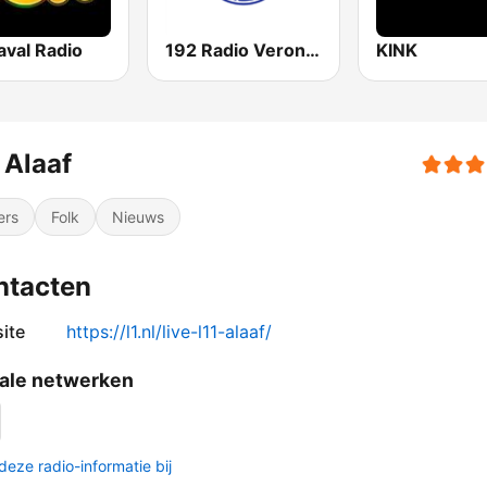
aval Radio
192 Radio Veronica - Goed idee
KINK
 Alaaf
ers
Folk
Nieuws
ntacten
ite
https://l1.nl/live-l11-alaaf/
ale netwerken
deze radio-informatie bij