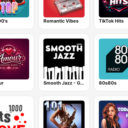
90's
Romantic Vibes
TikTok Hits
ur
Smooth Jazz - Groov
80s80s