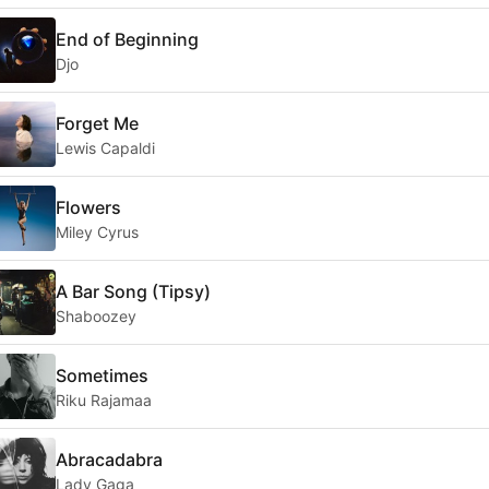
End of Beginning
Djo
Forget Me
Lewis Capaldi
Flowers
Miley Cyrus
A Bar Song (Tipsy)
Shaboozey
Sometimes
Riku Rajamaa
Abracadabra
Lady Gaga