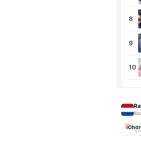
8
9
10
Ra
Rad