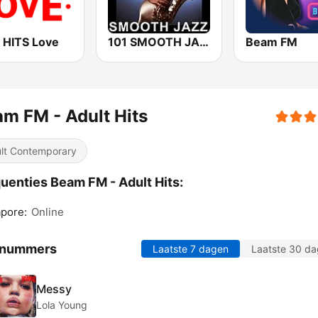
 HITS Love
101 SMOOTH JAZZ
Beam FM
m FM - Adult Hits
lt Contemporary
uenties Beam FM - Adult Hits:
pore:
Online
 nummers
Laatste 7 dagen
Laatste 30 d
Messy
Lola Young