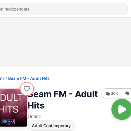
ons
Beam FM - Adult Hits
Beam FM - Adult
20K
Hits
Online
Adult Contemporary