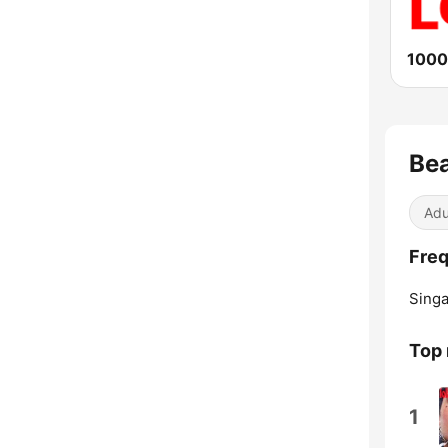
1000
Bea
Adu
Freq
Singa
Top
1