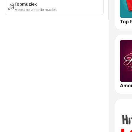
Topmuziek
Meest beluisterde muziek
Top 
Amo