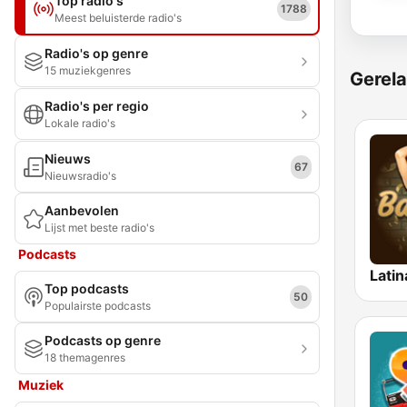
Top radio's
1788
Meest beluisterde radio's
Radio's op genre
15 muziekgenres
Gerela
Radio's per regio
Lokale radio's
Nieuws
67
Nieuwsradio's
Aanbevolen
Lijst met beste radio's
Podcasts
Latin
Top podcasts
50
Populairste podcasts
Podcasts op genre
18 themagenres
Muziek