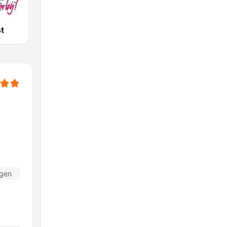
t
agen