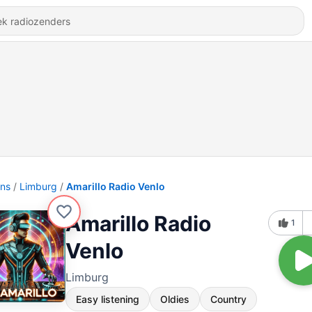
ons
Limburg
Amarillo Radio Venlo
Amarillo Radio
1
Venlo
Limburg
Easy listening
Oldies
Country