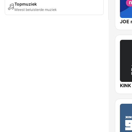
Topmuziek
Meest beluisterde muziek
JOE 
KINK 