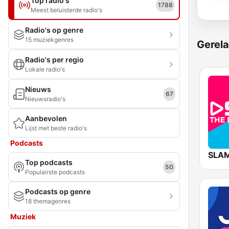
Top radio's
1788
Meest beluisterde radio's
Radio's op genre
15 muziekgenres
Gerela
Radio's per regio
Lokale radio's
Nieuws
67
Nieuwsradio's
Aanbevolen
Lijst met beste radio's
Podcasts
Top podcasts
50
Populairste podcasts
Podcasts op genre
18 themagenres
Muziek