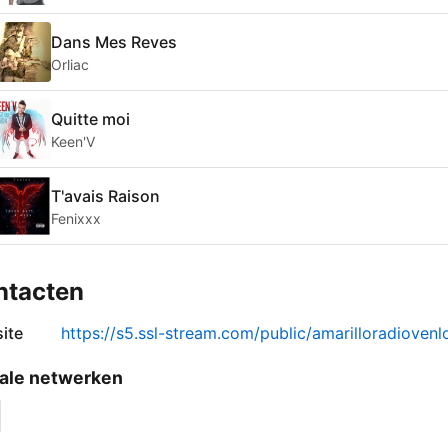
Dans Mes Reves
Orliac
Quitte moi
Keen'V
T'avais Raison
Fenixxx
ntacten
ite
https://s5.ssl-stream.com/public/amarilloradiovenl
ale netwerken