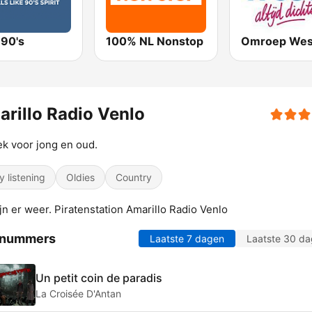
 90's
100% NL Nonstop
Omroep Wes
rillo Radio Venlo
k voor jong en oud.
y listening
Oldies
Country
jn er weer. Piratenstation Amarillo Radio Venlo
 nummers
Laatste 7 dagen
Laatste 30 d
Un petit coin de paradis
La Croisée D'Antan