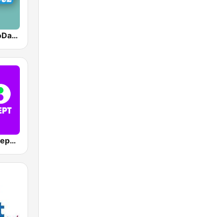
Decibel: EuroDance
538 Dance Department