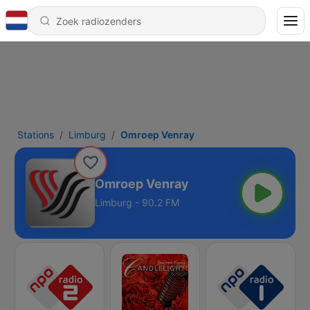
Stations
Limburg
Omroep Venray
Omroep Venray
Limburg - 90.2 FM