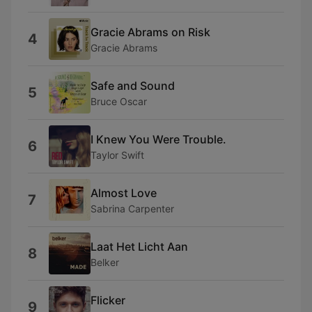
Gracie Abrams on Risk
4
Gracie Abrams
Safe and Sound
5
Bruce Oscar
I Knew You Were Trouble.
6
Taylor Swift
Almost Love
7
Sabrina Carpenter
Laat Het Licht Aan
8
Belker
Flicker
9