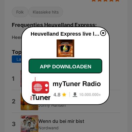
Folk
Klassieke hits
Frequenties Heuvelland Express:
Heuvelland Express live luisteren
Heerlen:
Online
Top nummers
Laatste 7 dagen
Laatste 30 dagen
APP DOWNLOADEN
Rockin Wheels
1
The Black Devils
Junge komm bald wieder
2
Jonny Hansen
Wenn du bei mir bist
3
Nordwand