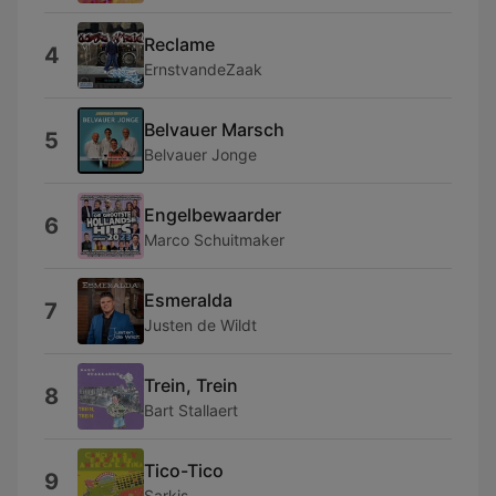
Reclame
4
ErnstvandeZaak
Belvauer Marsch
5
Belvauer Jonge
Engelbewaarder
6
Marco Schuitmaker
Esmeralda
7
Justen de Wildt
Trein, Trein
8
Bart Stallaert
Tico-Tico
9
Sarkis