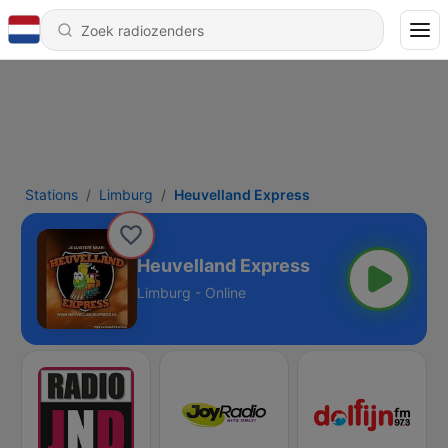
Stations
Limburg
Heuvelland Express
Heuvelland Express
Limburg - Online