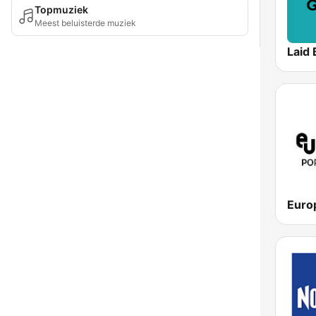
Topmuziek
Meest beluisterde muziek
Laid 
Euro