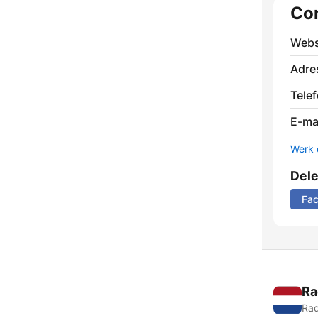
Co
Webs
Adre
Tele
E-mai
Werk 
Del
Fa
Ra
Rad