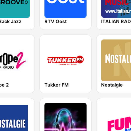
Back Jazz
RTV Oost
pe 2
Tukker FM
Nostalgie