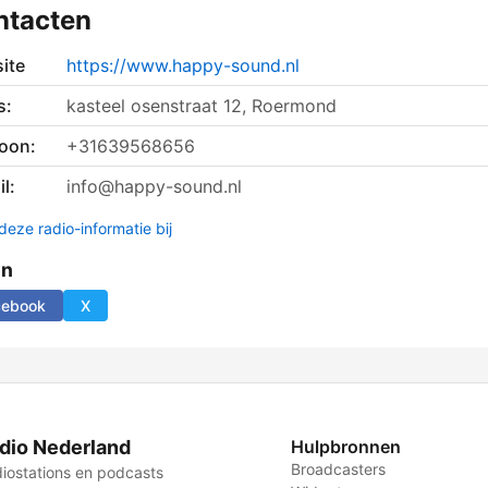
ntacten
ite
https://www.happy-sound.nl
s:
kasteel osenstraat 12, Roermond
foon:
+31639568656
l:
info@happy-sound.nl
deze radio-informatie bij
en
cebook
X
dio Nederland
Hulpbronnen
Broadcasters
iostations en podcasts