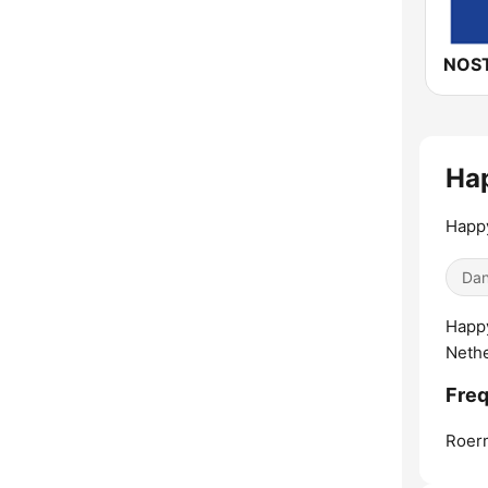
NOST
Ha
Happ
Dan
Happy
Nethe
Freq
Roer