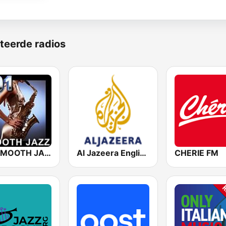
teerde radios
101 SMOOTH JAZZ
Al Jazeera English (قناة الجزيرة)
CHERIE FM