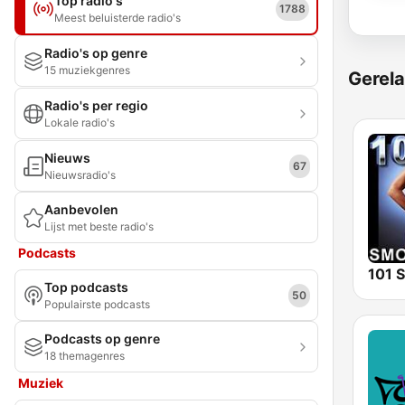
Top radio's
1788
Meest beluisterde radio's
Radio's op genre
15 muziekgenres
Gerela
Radio's per regio
Lokale radio's
Nieuws
67
Nieuwsradio's
Aanbevolen
Lijst met beste radio's
Podcasts
Top podcasts
50
Populairste podcasts
Podcasts op genre
18 themagenres
Muziek