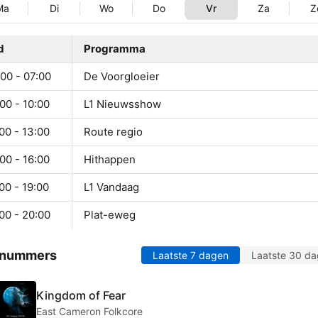
Ma
Di
Wo
Do
Vr
Za
Z
d
Programma
00 - 07:00
De Voorgloeier
00 - 10:00
L1 Nieuwsshow
00 - 13:00
Route regio
00 - 16:00
Hithappen
00 - 19:00
L1 Vandaag
00 - 20:00
Plat-eweg
 nummers
Laatste 7 dagen
Laatste 30 d
Kingdom of Fear
East Cameron Folkcore