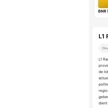
BNR 
L1 
Div
L1 Ra
provi
de lo
actue
polit
regio
gebeu
dient