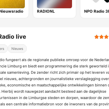
Nieuwsradio
RADIONL
NPO Radio 
Radio live
ers
Nieuws
dio fungeert als de regionale publieke omroep voor de Nederl
ncie Limburg en biedt een programmering die sterk geworteld i
kale samenleving. De zender richt zich primair op het leveren v
el nieuws, achtergronden en journalistieke verslaglegging over
ieke, economische en maatschappelijke ontwikkelingen binnen 
. Hierbij wordt nauwgezet aandacht besteed aan de dagelijkse
rtenissen in de Limburgse steden en dorpen, waardoor de ze
 als een centrale informatiebron voor de inwoners van de provin