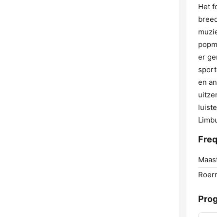
Het f
breed
muzie
popmu
er ge
sport
en an
uitze
luist
Limbu
Freq
Maast
Roer
Pro