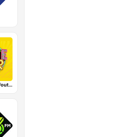
Qmusic Het Foute Uur