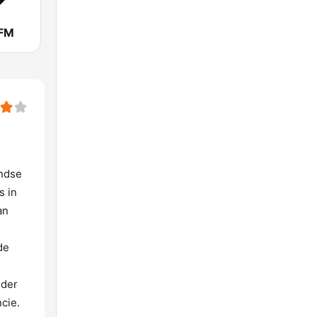
3FM
andse
s in
an
de
nder
cie.