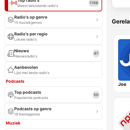
Top radio's
1788
Meest beluisterde radio's
Radio's op genre
Gerela
15 muziekgenres
Radio's per regio
Lokale radio's
Nieuws
67
Nieuwsradio's
Aanbevolen
Lijst met beste radio's
Podcasts
Joe
Top podcasts
50
Populairste podcasts
Podcasts op genre
18 themagenres
Muziek