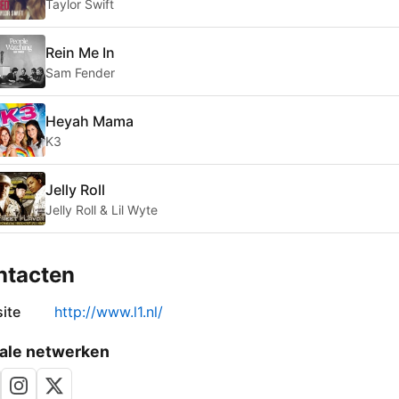
Taylor Swift
Rein Me In
Sam Fender
Heyah Mama
K3
Jelly Roll
Jelly Roll & Lil Wyte
ntacten
ite
http://www.l1.nl/
ale netwerken