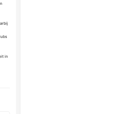
en
arbij
lubs
it in