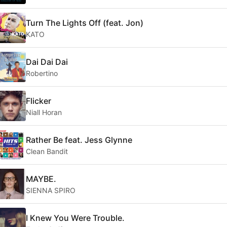
Turn The Lights Off (feat. Jon)
KATO
Dai Dai Dai
Robertino
Flicker
Niall Horan
Rather Be feat. Jess Glynne
Clean Bandit
MAYBE.
SIENNA SPIRO
I Knew You Were Trouble.