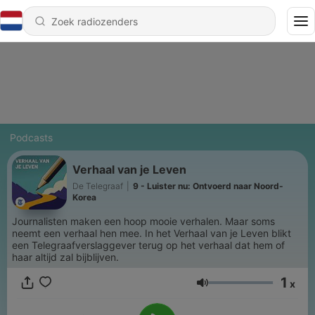
Podcasts
Verhaal van je Leven
De Telegraaf
|
9 - Luister nu: Ontvoerd naar Noord-
Korea
Journalisten maken een hoop mooie verhalen. Maar soms
neemt een verhaal hen mee. In het Verhaal van je Leven blikt
een Telegraafverslaggever terug op het verhaal dat hem of
haar altijd zal bijblijven.
1
x
Volume