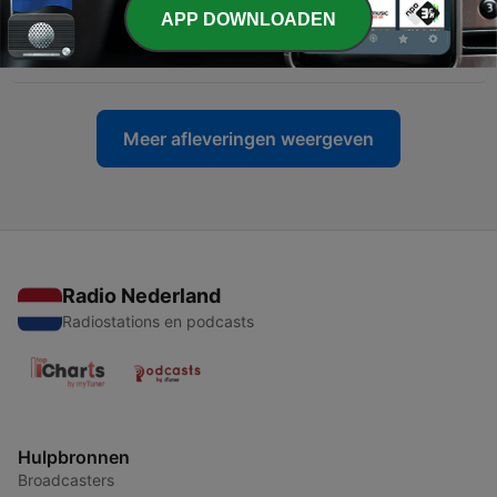
-
APP DOWNLOADEN
5
De moord op een van Nederlands beste
sportvrouwen aller tijden
08 feb. 2025
Meer afleveringen weergeven
Radio Nederland
Radiostations en podcasts
Hulpbronnen
Broadcasters