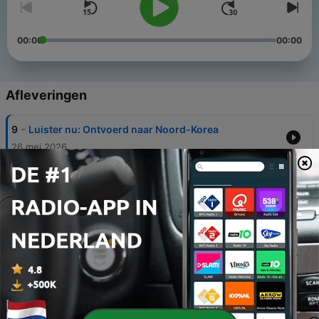
00:00
00:00
Afleveringen
-
9
Luister nu: Ontvoerd naar Noord-Korea
26 mei 2026
-
8
Hoe een anonieme brief de grootste ambtelijke
corruptiezaak in jaren blootlegde
01 mrt. 2025
-
7
Hoe Telegraaf-info bijdroeg aan Pulitzerprijs
22 feb. 2025
-
6
Waarom de duurste Nederlandse film ooit, nooit is
verschenen
15 feb. 2025