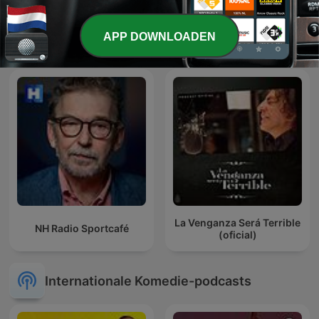
L'œil de Philippe
Daphne's Hulptroepen
APP DOWNLOADEN
Caverivière
La Venganza Será Terrible
NH Radio Sportcafé
(oficial)
Internationale Komedie-podcasts