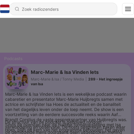
Podcasts
Marc-Marie & Isa Vinden Iets
Marc-Marie & Isa / Tonny Media
|
289 - Het ingreepje
van Isa
Marc-Marie & Isa Vinden Iets is een wekelijkse podcast waarin
cabaretier en presentator Marc-Marie Huijbregts samen met
actrice en schrijfster Isa Hoes de actualiteit en de banaliteit
van het dagelijks leven onder de loep neemt. De show is een
voortzetting van de eerdere succesvolle reeks waarin Aaf
Brandt Corstius de vaste gesprekspartner van Huijbregts was.
De structuur van de podcast is gebouwd rondom
Sinds de overstap naar de huidige formatopstelling met Isa
verwondering en observatie. De hosts bespreken zaken waar
Hoes, blijft de kern van het programma behouden: het geven
de gemiddelde mens doorgaans geen uitgesproken mening