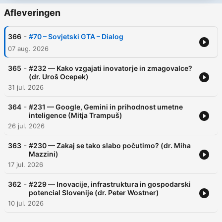
Afleveringen
-
366
#70 – Sovjetski GTA – Dialog
07 aug. 2026
-
365
#232 — Kako vzgajati inovatorje in zmagovalce?
(dr. Uroš Ocepek)
31 jul. 2026
-
364
#231 — Google, Gemini in prihodnost umetne
inteligence (Mitja Trampuš)
26 jul. 2026
-
363
#230 — Zakaj se tako slabo počutimo? (dr. Miha
Mazzini)
17 jul. 2026
-
362
#229 — Inovacije, infrastruktura in gospodarski
potencial Slovenije (dr. Peter Wostner)
10 jul. 2026