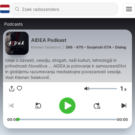
Podcasts
AIDEA Podkast
Klemen Selakovic
|
366 - #70 – Sovjetski GTA – Dialog
Ideje o zavesti, vesolju, drogah, naši kulturi, tehnologiji in
prihodnosti človeštva ... AIDEA je potovanje k samouresničitvi
in globljemu razumevanju medsebojne povezanosti vesolja.
Vodi Klemen Selakovič.
1
x
Volume
00:00
00:00