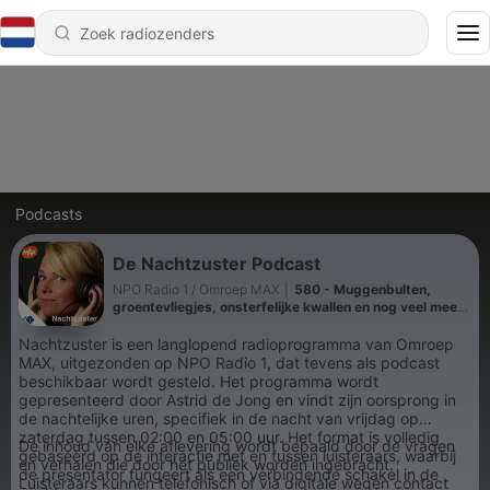
Podcasts
De Nachtzuster Podcast
NPO Radio 1 / Omroep MAX
|
580 - Muggenbulten,
groentevliegjes, onsterfelijke kwallen en nog veel meer
over kwallen, blauw bloed, natuurbranden, de
kwallenboom, autisme en dromen
Nachtzuster is een langlopend radioprogramma van Omroep
MAX, uitgezonden op NPO Radio 1, dat tevens als podcast
beschikbaar wordt gesteld. Het programma wordt
gepresenteerd door Astrid de Jong en vindt zijn oorsprong in
de nachtelijke uren, specifiek in de nacht van vrijdag op
zaterdag tussen 02:00 en 05:00 uur. Het format is volledig
De inhoud van elke aflevering wordt bepaald door de vragen
gebaseerd op de interactie met en tussen luisteraars, waarbij
en verhalen die door het publiek worden ingebracht.
de presentator fungeert als een verbindende schakel in de
Luisteraars kunnen telefonisch of via digitale wegen contact