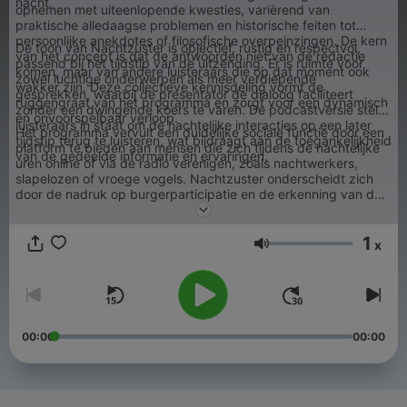
nacht.
opnemen met uiteenlopende kwesties, variërend van
praktische alledaagse problemen en historische feiten tot
persoonlijke anekdotes of filosofische overpeinzingen. De kern
De toon van Nachtzuster is objectief, rustig en respectvol,
van het concept is dat de antwoorden niet van de redactie
passend bij het tijdstip van de uitzending. Er is ruimte voor
komen, maar van andere luisteraars die op dat moment ook
zowel luchtige onderwerpen als meer verdiepende
wakker zijn. Deze collectieve kennisdeling vormt de
gesprekken, waarbij de presentator de dialoog faciliteert
ruggengraat van het programma en zorgt voor een dynamisch
zonder een dwingende koers te varen. De podcastversie stelt
en onvoorspelbaar verloop.
luisteraars in staat om de nachtelijke interacties op een later
Het programma vervult een duidelijke sociale functie door een
tijdstip terug te luisteren, wat bijdraagt aan de toegankelijkheid
platform te bieden aan mensen die zich tijdens de nachtelijke
van de gedeelde informatie en ervaringen.
uren online of via de radio verenigen, zoals nachtwerkers,
slapelozen of vroege vogels. Nachtzuster onderscheidt zich
door de nadruk op burgerparticipatie en de erkenning van de
expertise die in het brede luisterpubliek aanwezig is. Het
resultaat is een audio-archief van menselijke nieuwsgierigheid
1
en behulpzaamheid, verankerd in de traditie van de
x
Volume
Nederlandse publieke omroep.
00:00
00:00