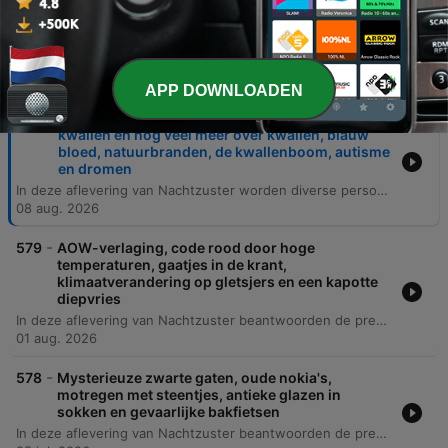
Afleveringen
APP DOWNLOADEN
-
580
Muggenbulten, groentevliegjes, onsterfelijke
kwallen en nog veel meer over kwallen, blauw
bloed, natuurbranden, de kwallenboom, autisme
en dromen
In deze aflevering van Nachtzuster worden diverse persoonlijke en wetenschappelijke vragen van luisteraars behandeld. De gesprekken variëren van de impact van een late autisme-diagnose en het maskeren van neurodivergentie tot de werking van muggenbeten en de biologische processen achter dromen en hallucinaties. Daarnaast duiken de presentatoren in uiteenlopende onderwerpen zoals de warmteabsorptie van kleuren, de technische uitdagingen van het DAB+ radiosignaal, en de fascinerende levenscyclus van de 'onsterfelijke' kwal. De aflevering combineert persoonlijke anekdotiek met wetenschappelijke nieuwsgierigheid over alles van elektriciteitsnetten tot medische geschiedenis.
08 aug. 2026
-
579
AOW-verlaging, code rood door hoge
temperaturen, gaatjes in de krant,
klimaatverandering op gletsjers en een kapotte
diepvries
In deze aflevering van Nachtzuster beantwoorden de presentatoren een breed scala aan vragen van luisteraars. De onderwerpen variëren van nostalgische anekdotes over oude reclames en brommers tot technische vraagstukken over no-frost vriezers, tweetaktmotoren en het drukproces van kranten. Daarnaast staan maatschappelijke en juridische thema's centraal, zoals de impact van klimaatverandering op gletsjers, de WOZ-waarde bij overlijden, en de complexiteit van het opzeggen van NS-abonnementen. De interactie met de community zorgt voor een mix van praktische tips, historische duiding van spreekwoorden en persoonlijke verhalen.
01 aug. 2026
-
578
Mysterieuze zwarte gaten, oude nokia's,
motregen met steentjes, antieke glazen in
sokken en gevaarlijke bakfietsen
In deze aflevering van Nachtzuster beantwoorden de presentatoren een breed scala aan vragen van luisteraars. De gesprekken variëren van persoonlijke anekdotes over verkeersveiligheid en vlooienbandjes voor katten tot taalkundige curiositeiten rondom het woord 'motregen' en de herkomst van namen. Daarnaast duiken de presentatoren in diverse technische en maatschappelijke thema's, zoals de methodologie van opinieonderzoek, de impact van het uitfaseren van het 2G-netwerk op digitale diensten zoals DigiD, en de fysica achter zwarte gaten. De aflevering biedt een mix van praktische adviezen, wetenschappelijke feitjes en nostalgische herinneringen.