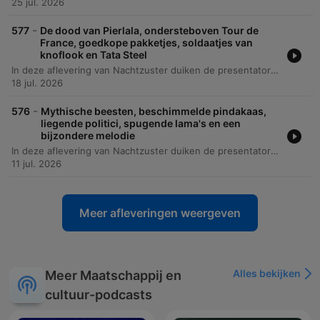
25 jul. 2026
-
577
De dood van Pierlala, ondersteboven Tour de
France, goedkope pakketjes, soldaatjes van
knoflook en Tata Steel
In deze aflevering van Nachtzuster duiken de presentatoren in een breed scala aan onderwerpen, variërend van technische vraagstukken over dieselmotoren en radiofrequenties tot nostalgische herinneringen aan de Zuiderzee. De zoektocht naar een mysterieus Frans muziekfragment vormt een rode draad door de uitzending, waarbij uiteindelijk de identiteit van het nummer wordt onthuld. Daarnaast worden diverse maatschappelijke en persoonlijke thema's besproken, zoals de stijgende posttarieven, de economische impact van Tata Steel en taalkundige fenomenen zoals taalattritie. Met verhalen over alles van 95-jarige herinneringen aan visgerechten tot het ontwarren van kettingen met een flessenlikker, biedt deze aflevering een unieke mix van trivia, wetenschap en nostalgie.
18 jul. 2026
-
576
Mythische beesten, beschimmelde pindakaas,
liegende politici, spugende lama's en een
bijzondere melodie
In deze aflevering van Nachtzuster duiken de presentatoren in een breed scala aan onderwerpen, van de historische oorsprong van de 'Jantjes' en mariniersacties in Amsterdam tot de juridische implicaties van parlementaire enquêtes. Er is veel aandacht voor taalkundige discussies over spelling, zoals de nuances tussen 'begraven' en 'begrafenis'. Daarnaast worden persoonlijke verhalen van luisteraars gedeeld, variëren van mysterieuze verschijningen in huis en ervaringen met ongedierte tot een diepgaand gesprek over gezondheid en een hersenoperatie. De aflevering sluit af met filosofische en natuurkundige overwegingen over gewichtstoename, ademhaling en de chemie van pindakaas.
11 jul. 2026
Meer afleveringen weergeven
Alles bekijken
Meer Maatschappij en
cultuur-podcasts