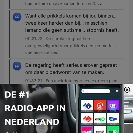
humanitaire crisis voor kinderen in Gaza.
Want alle prikkels komen bij jou binnen...
twee keer harder dan bij... misschien
iemand die geen autisme... stoornis heeft.
00:21:22 · De spreker legt uit hoe
overgevoeligheid voor prikkels een kenmerk is
van haar autisme.
De regering heeft serieus erover gepraat
om daar bloedworst van te maken.
01:33:21 · Een anekdote over een extreem plan
tijdens het bloedtekort in Engeland in 1945.
Die kan ontsterfelijk worden door van het
medestadium terug te gaan naar de polyp.
03:42:09 · De spreker beschrijft hoe de
Turritopsis nutricula in staat is om biologisch
onsterfelijk te worden.