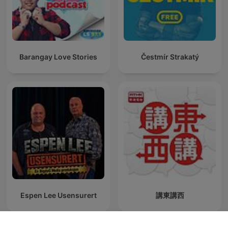
Barangay Love Stories
Čestmír Strakatý
Espen Lee Usensurert
講東講西