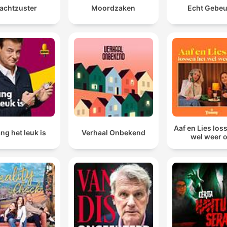
achtzuster
Moordzaken
Echt Gebe
Aaf en Lies los
ng het leuk is
Verhaal Onbekend
wel weer 