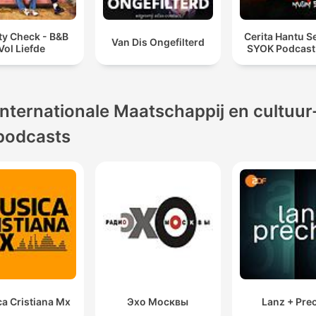
ty Check - B&B
Cerita Hantu S
Van Dis Ongefilterd
Vol Liefde
SYOK Podcast
Internationale Maatschappij en cultuur
podcasts
a Cristiana Mx
Эхо Москвы
Lanz + Pre