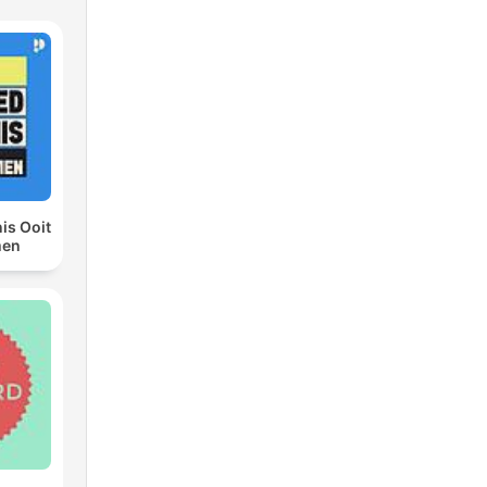
is Ooit
men