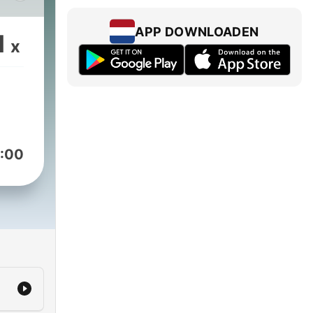
APP DOWNLOADEN
1
x
e
e.
t
r to
:00
ever