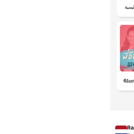
ليسية
พี่อ้
Ra