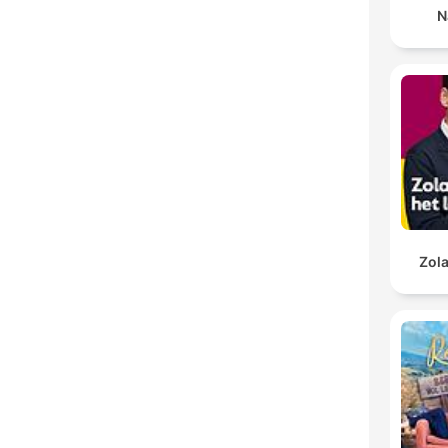
N
Zola