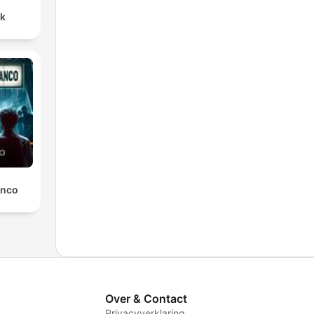
nk
anco
Over & Contact
Privacyverklaring