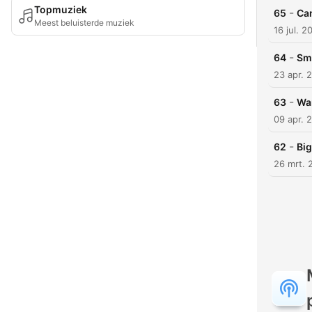
Topmuziek
-
65
Can
Meest beluisterde muziek
16 jul. 2
-
64
Smu
23 apr. 
-
63
Wan
09 apr. 
-
62
Big
26 mrt. 