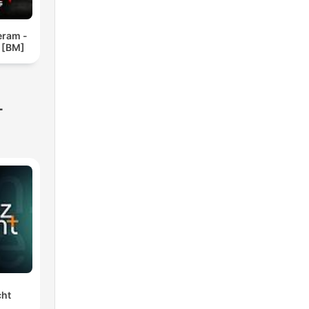
eram -
 [BM]
-
cht