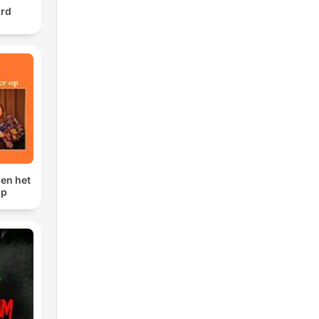
urd
sen het
op