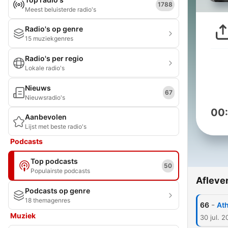
1788
Meest beluisterde radio's
Radio's op genre
15 muziekgenres
Radio's per regio
Lokale radio's
Nieuws
67
Nieuwsradio's
00
Aanbevolen
Lijst met beste radio's
Podcasts
Top podcasts
50
Populairste podcasts
Afleve
Podcasts op genre
18 themagenres
-
66
Ath
Muziek
30 jul. 