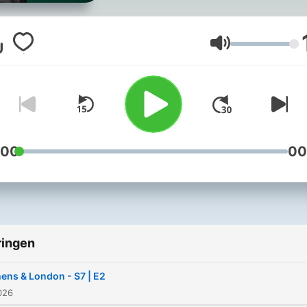
meeting of self. We share
stories on how the
relationships we once had
Volume
teach us about who we ar
and define who we becom
And maybe through these
stories, we can answer tha
age old question; is it bette
:00
00
have loved and lost than n
to have loved at all?
ringen
ens & London - S7 | E2
2026