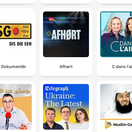
 Dokumentêr
Afhørt
C dans l'a