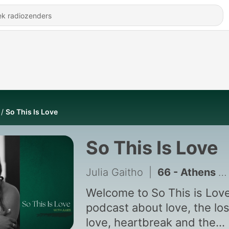
So This Is Love
So This Is Love
Julia Gaitho
|
66 - Athens & London - S7 | E2
Welcome to So This is Love
podcast about love, the los
love, heartbreak and the