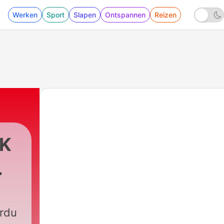
Werken
Sport
Slapen
Ontspannen
Reizen
HK
Urdu