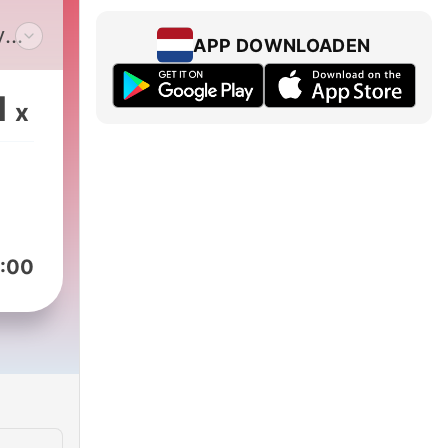
y
APP DOWNLOADEN
ion,
1
x
world/.
:00