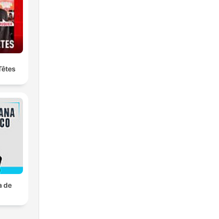
Têtes
a de