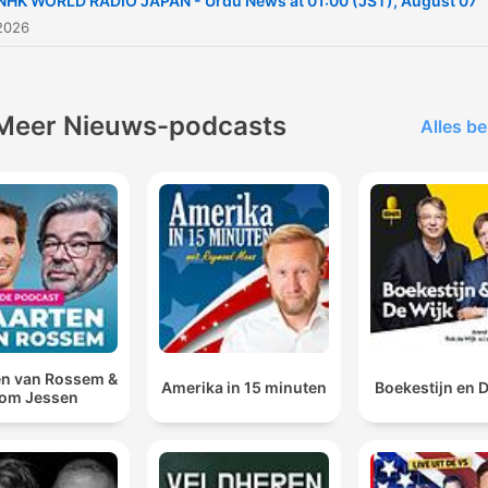
NHK WORLD RADIO JAPAN - Urdu News at 01:00 (JST), August 07
2026
Meer Nieuws-podcasts
Alles be
n van Rossem &
Amerika in 15 minuten
Boekestijn en 
om Jessen