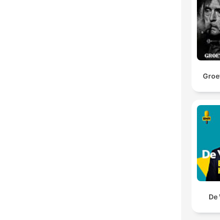
Groet
De 