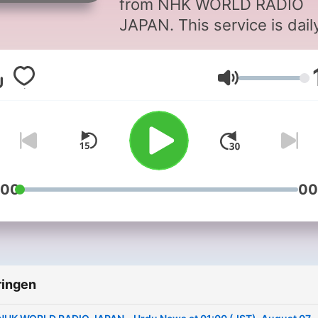
from NHK WORLD RADIO
JAPAN. This service is dail
updated. For more informat
please go to
Volume
https://www3.nhk.or.jp/nhk
:00
00
ringen