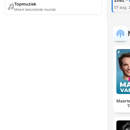
-
2092
Topmuziek
07 aug. 
Meest beluisterde muziek
Maarte
T