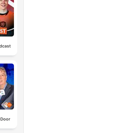
dcast
 Door