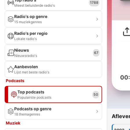
1788
Meest beluisterde radio's
Radio's op genre
15 muziekgenres
Radio's per regio
Lokale radio's
Nieuws
67
Nieuwsradio's
Aanbevolen
Lijst met beste radio's
00
Podcasts
Top podcasts
50
Populairste podcasts
Podcasts op genre
18 themagenres
Afleve
Muziek