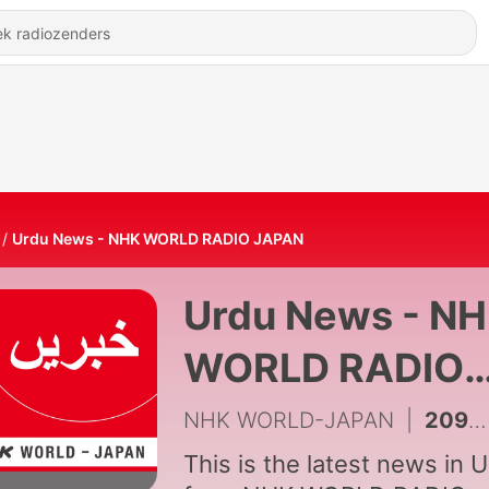
Urdu News - NHK WORLD RADIO JAPAN
Urdu News - N
WORLD RADIO
JAPAN
NHK WORLD-JAPAN
|
2092 - NHK WORLD RADIO JAPAN - Urdu News at 01:00 (JST), August 07
This is the latest news in 