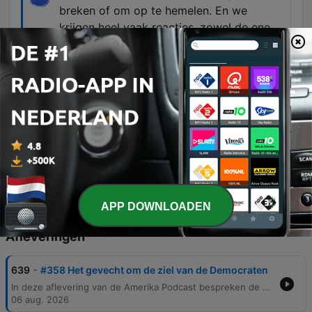
breken of om op te hemelen. En we
krijgen heel vaak reacties, zowel de ene
als de andere kant uit. Waarom zijn jullie
zo pro-Trump? En de anderen zeggen,
waarom zijn jullie zo anti-Trump? En dan
zeggen wij tegen elkaar, blijkt dat doen
we het goed.
00:42:28 · De presentator reageert op een vraag
over journalistieke objectiviteit en stelt dat de
uiteenlopende reacties bewijzen dat ze neutraal
blijven.
APP DOWNLOADEN
Afleveringen
-
639
#358 Het gevecht om de ziel van de Democraten
In deze aflevering van de Amerika Podcast bespreken de presentatoren de politieke verschuivingen binnen de Amerikaanse Democratische en Republikeinse partijen, met specifieke aandacht voor de overwinning van Abdul El-Sayed in Michigan en de opkomst van de socialistische vleugel (DSA). Daarnaast wordt ingegaan op de rivaliteit tussen J.D. Vance en Marco Rubio en de strijd om de koers van de Republikeinse Partij. Verder behandelen ze controverses rondom Donald Trump, waaronder financiële constructies, mogelijke risico's op voorkennis via Truth Social voor handelaren, en de rol van Pete Hegseth. De aflevering biedt ook een blik op kritiek op het Amerikaanse economische beleid en de impact van politieke verschuivingen op de toekomst van het land.
06 aug. 2026