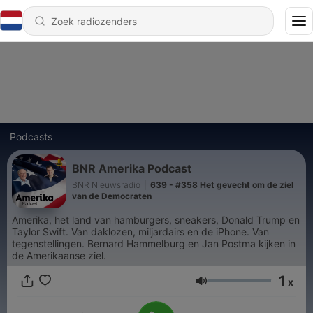
Podcasts
BNR Amerika Podcast
BNR Nieuwsradio
|
639 - #358 Het gevecht om de ziel
van de Democraten
Amerika, het land van hamburgers, sneakers, Donald Trump en
Taylor Swift. Van daklozen, miljardairs en de iPhone. Van
tegenstellingen. Bernard Hammelburg en Jan Postma kijken in
de Amerikaanse ziel.
1
x
Volume