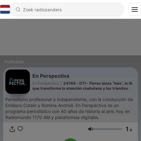
Podcasts
En Perspectiva
En Perspectiva
|
24769 - DTI - Flores lanza “Inés”, la IA
que transforma la atención ciudadana y los trámites
públicos por WhatsApp
Periodismo profesional e independiente, con la conducción de
Emiliano Cotelo y Romina Andrioli. En Perspectiva es un
programa periodístico con 40 años de historia al aire, hoy en
Radiomundo 1170 AM y plataformas digitales.
1
x
Volume