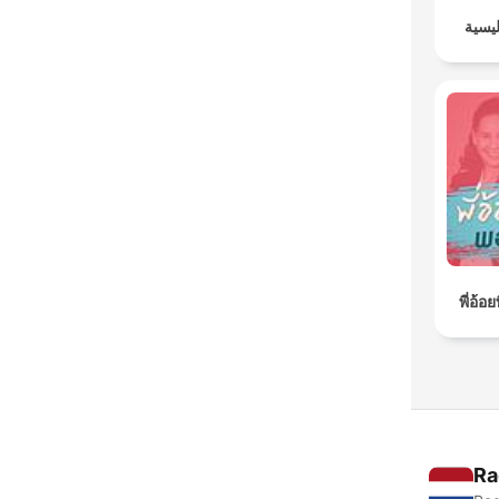
ليسية
พี่อ้
Ra