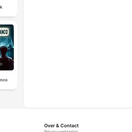
nk
anco
Over & Contact
Privacyverklaring