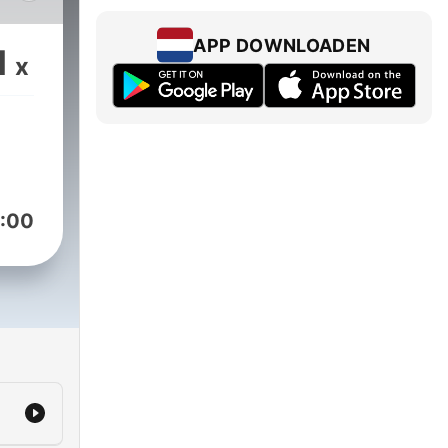
APP DOWNLOADEN
1
x
kan
horor
:00
h
es
ial
channel/UC10ypqnI-