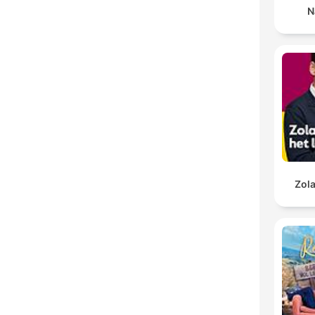
N
Zola