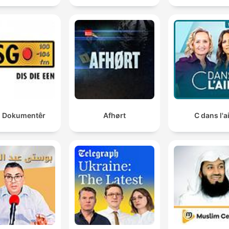
 Dokumentêr
Afhørt
C dans l'a