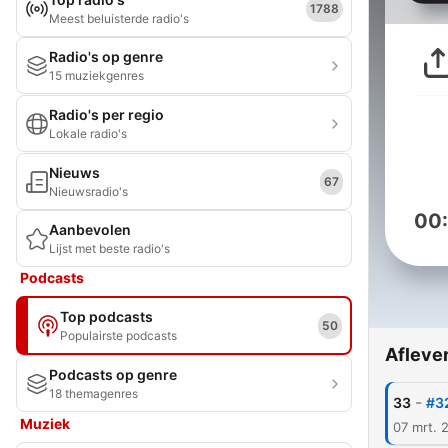
1788
Meest beluisterde radio's
Radio's op genre
15 muziekgenres
Radio's per regio
Lokale radio's
Nieuws
67
Nieuwsradio's
00
Aanbevolen
Lijst met beste radio's
Podcasts
Top podcasts
50
Populairste podcasts
Afleve
Podcasts op genre
18 themagenres
-
33
#3
Muziek
07 mrt. 