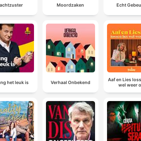
achtzuster
Moordzaken
Echt Gebe
Aaf en Lies los
ng het leuk is
Verhaal Onbekend
wel weer 