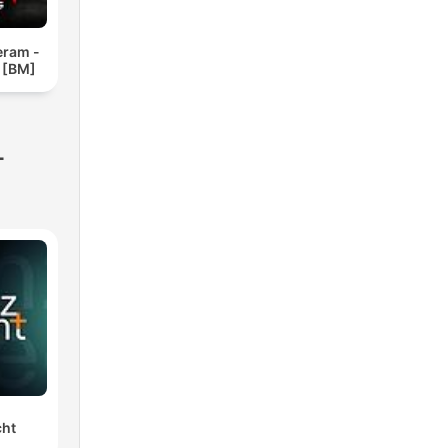
eram -
 [BM]
-
cht