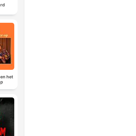
urd
sen het
op