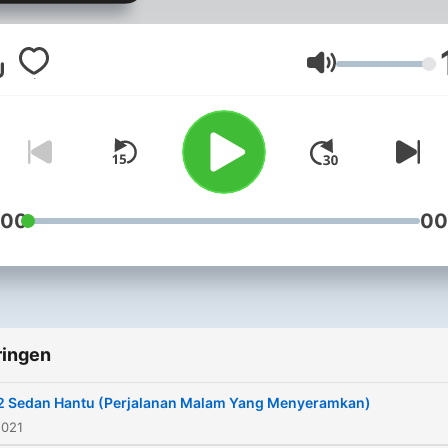
menakutkan. Khusus buat
kalian yang berani takut.
Kerjasama, hubungi email:
Volume
spesialhoror@gmail.com
Donasi dan support untuk
kemajuan channel ini, silah
disini:
https://saweria.co/spesial
:00
00
https://anchor.fm/spesial-
horor/support (Terima kasi
semuanya, sehat dan suks
bagi kita semua..) Subscribe
ringen
juga channel youtube Spes
Horor:
2 Sedan Hantu (Perjalanan Malam Yang Menyeramkan)
https://www.youtube.com/
2021