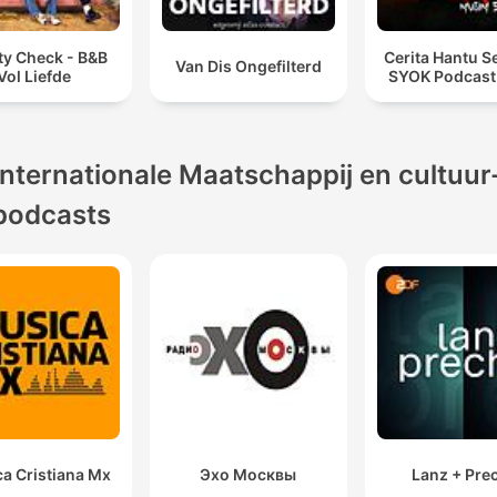
ty Check - B&B
Cerita Hantu S
Van Dis Ongefilterd
Vol Liefde
SYOK Podcast
Internationale Maatschappij en cultuur
podcasts
a Cristiana Mx
Эхо Москвы
Lanz + Pre