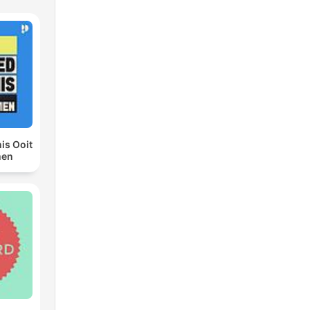
is Ooit
men