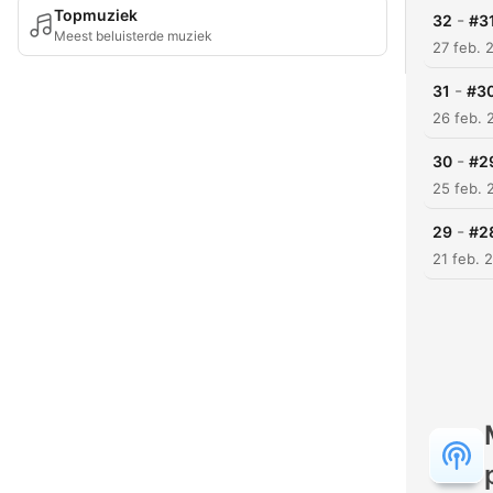
Topmuziek
-
32
#31
Meest beluisterde muziek
27 feb. 
-
31
#30
26 feb. 
-
30
#29
25 feb. 
-
29
#28
21 feb. 