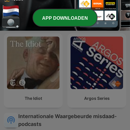
Ontvoerd naar Noord-
APP DOWNLOADEN
L'Heure Du Crime
Korea
The Idiot
Argos Series
Internationale Waargebeurde misdaad-
podcasts