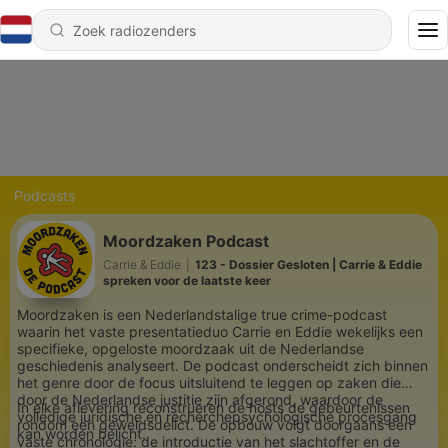
Podcasts
Moordzaken Podcast
Carrie & Eddie
|
123 - Dossier Gesloten | Carrie & Eddie
spreken voor de laatste keer
Moordzaken is een Nederlandstalige true crime-podcast
waarin het vaste presentatieduo Carrie en Eddie wekelijks een
specifieke, opgeloste moordzaak uit de Nederlandse
geschiedenis analyseert. De podcast onderscheidt zich binnen
het genre door de focus uitsluitend te leggen op zaken die
door de Nederlandse justitie zijn afgerond, waardoor de
In elke aflevering reconstrueren de hosts de gebeurtenissen
volledige juridische en recherchepsychologische procesgang
rondom een geweldsdelict. De opbouw volgt doorgaans een
kan worden belicht.
vaste chronologie: de introductie van het slachtoffer en de