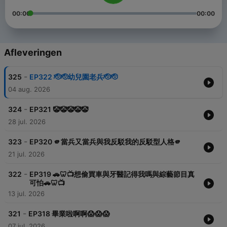
00:00
00:00
Afleveringen
-
325
EP322 🫡🫡幼兒園老兵🫡🫡
04 aug. 2026
-
324
EP321 🤡🤡🤡🤡🤡
28 jul. 2026
-
323
EP320 🫵當兵又當兵與我反駁我的反駁型人格🫵
21 jul. 2026
-
322
EP319 🚗🦷📺想偷買車與牙醫記得我嗎與綜藝節目真
可怕🚗🦷📺
13 jul. 2026
-
321
EP318 畢業啦啊啊😱😱😱
07 jul. 2026