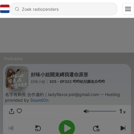
Podcasts
好味小姐開束縛我還你原形
好味小姐
|
325 - EP322 🫡🫡幼兒園老兵🫡🫡
名字有夠長 合作邀約｜ladyflavor.pet@gmail.com -- Hosting
provided by
SoundOn
1
x
Volume