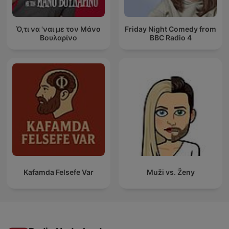
Ό,τι να 'ναι με τον Μάνο
Friday Night Comedy from
Βουλαρίνο
BBC Radio 4
Kafamda Felsefe Var
Muži vs. Ženy