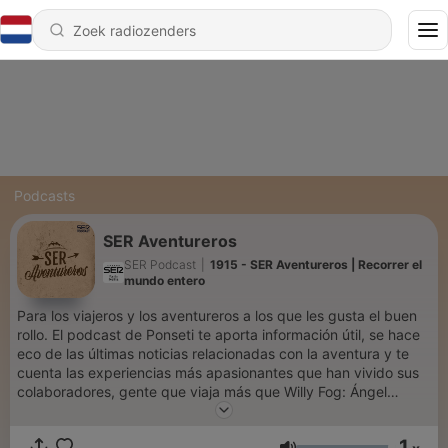
Podcasts
SER Aventureros
SER Podcast
|
1915 - SER Aventureros | Recorrer el
mundo entero
Para los viajeros y los aventureros a los que les gusta el buen
rollo. El podcast de Ponseti te aporta información útil, se hace
eco de las últimas noticias relacionadas con la aventura y te
cuenta las experiencias más apasionantes que han vivido sus
colaboradores, gente que viaja más que Willy Fog: Ángel
Colina, José Luis Angulo, Chema Rodríguez o Carlos Barrabés.
En directo los sábados a las 06:00 y a cualquier hora si te
1