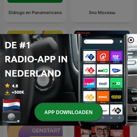
Diálogo en Panamericana
Эхо Москвы
The Clement Manyathela
Thema des Tages
Show
APP DOWNLOADEN