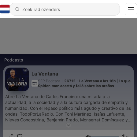
Podcasts
La Ventana
SER Podcast
|
26712 - La Ventana a las 16h | Lo que
Spider-man acertó y falló sobre las arañas
Abre La Ventana de Carles Francino: una mirada a la
actualidad, a la sociedad y a la cultura cargada de empatía y
humanidad. Con el repaso político más agudo y creativo de las
ondas: TodoPorLaRadio. Con Toni Martínez, Isaías Lafuente,
Nieves Concostrina, Benjamín Prado, Monserrat Domínguez y
muchos más En directo de lunes a viernes a las 16:00 y a
cualquier hora si te suscribes.
1