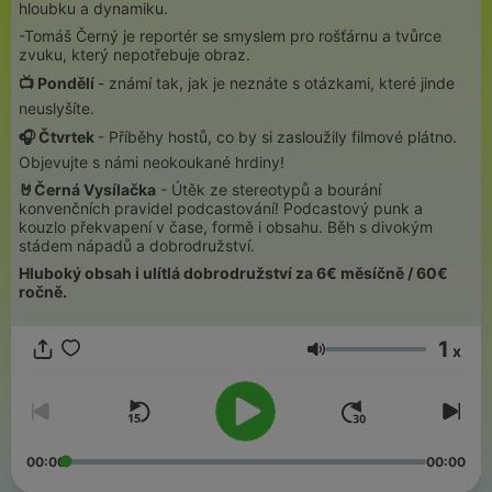
hloubku a dynamiku.
-Tomáš Černý je reportér se smyslem pro rošťárnu a tvůrce
zvuku, který nepotřebuje obraz.
📺 Pondělí
- známí tak, jak je neznáte s otázkami, které jinde
neuslyšíte.
🎧 Čtvrtek
- Příběhy hostů, co by si zasloužily filmové plátno.
Objevujte s námi neokoukané hrdiny!
🤘Černá Vysílačka
- Útěk ze stereotypů a bourání
konvenčních pravidel podcastování! Podcastový punk a
kouzlo překvapení v čase, formě i obsahu. Běh s divokým
stádem nápadů a dobrodružství.
Hluboký obsah i ulítlá dobrodružství za 6€ měsíčně / 60€
ročně.
1
x
Volume
00:00
00:00