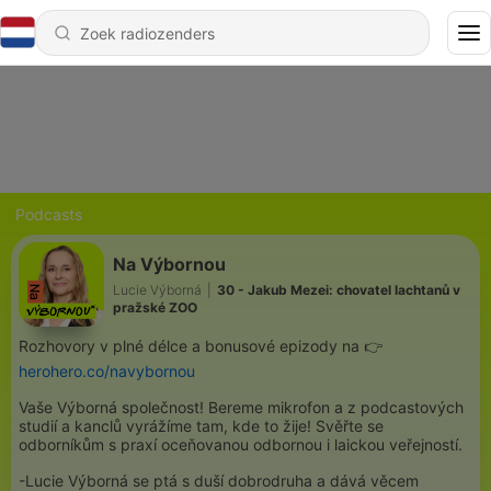
Podcasts
Na Výbornou
Lucie Výborná
|
30 - Jakub Mezei: chovatel lachtanů v
pražské ZOO
Rozhovory v plné délce a bonusové epizody na 👉
herohero.co/navybornou
Vaše Výborná společnost! Bereme mikrofon a z podcastových
studií a kanclů vyrážíme tam, kde to žije! Svěřte se
odborníkům s praxí oceňovanou odbornou i laickou veřejností.
-Lucie Výborná se ptá s duší dobrodruha a dává věcem