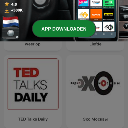
APP DOWNLOADEN
Aaf en Lies lossen het wel
Reality Check - B&B Vol
weer op
Liefde
TED Talks Daily
Эхо Москвы