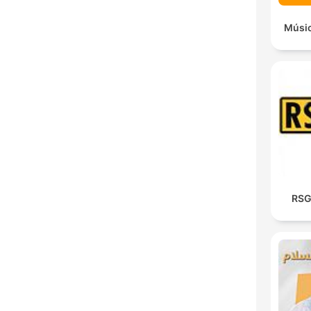
Músic
RSG