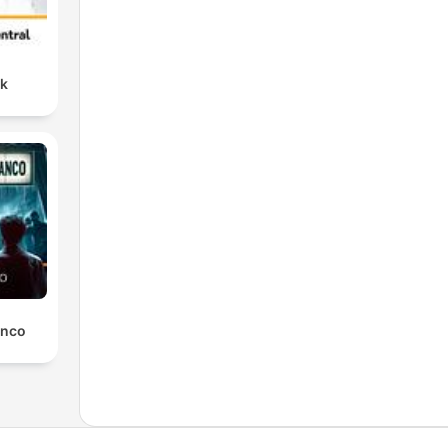
nk
anco