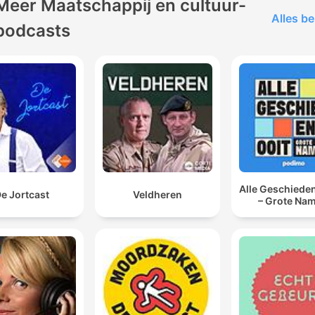
Meer Maatschappij en cultuur-
Alles be
podcasts
Alle Geschieden
e Jortcast
Veldheren
– Grote Na