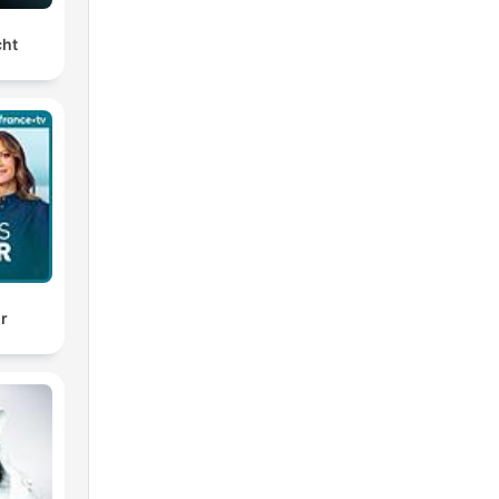
cht
ir