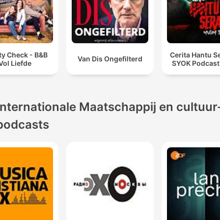
ty Check - B&B
Cerita Hantu S
Van Dis Ongefilterd
Vol Liefde
SYOK Podcast
Internationale Maatschappij en cultuur
podcasts