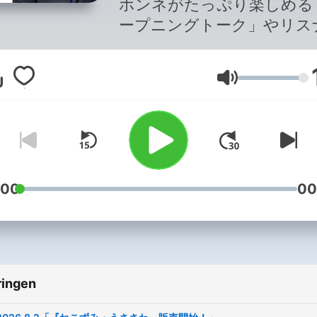
ホンネがたっぷり楽しめる
ープニングトーク」やリス
の皆さんのメッセージに安
ナが毒ッ気たっぷりでコメ
Volume
する応えるコーナーなど、
ダムにお送りします。TBS
オで毎週日曜10時から放送
TBS Podcastでは番組一部
聴きいただけます。配信す
ーナー、箇所、更新日時な
:00
00
番組の都合上変更する可能
ございます。なお配信期間
ピソードごとに異なります
了承ください。 --- オンエア全
ringen
編はradikoでお聴きいただ
す↓