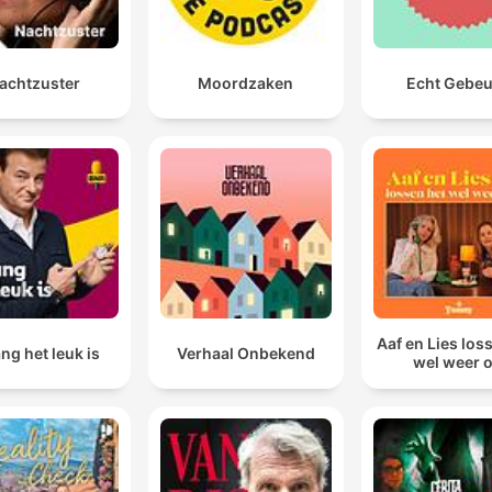
achtzuster
Moordzaken
Echt Gebe
Aaf en Lies los
ng het leuk is
Verhaal Onbekend
wel weer 