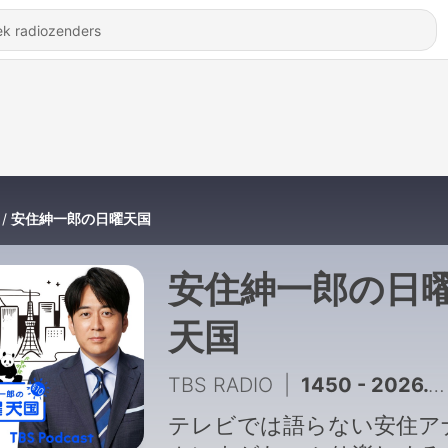
安住紳一郎の日曜天国
安住紳一郎の日
天国
TBS RADIO
|
1450 - 2026.8.2「『ねこずみ・うささわ』販売開始！」
テレビでは語らない安住ア