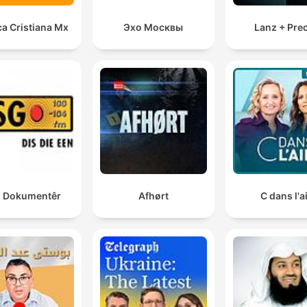
a Cristiana Mx
Эхо Москвы
Lanz + Pre
 Dokumentêr
Afhørt
C dans l'a