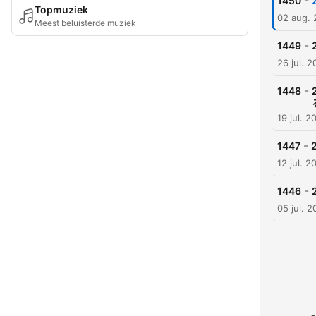
-
1450
Topmuziek
02 aug.
Meest beluisterde muziek
-
1449
26 jul. 
-
1448
19 jul. 2
-
1447
12 jul. 2
-
1446
05 jul. 