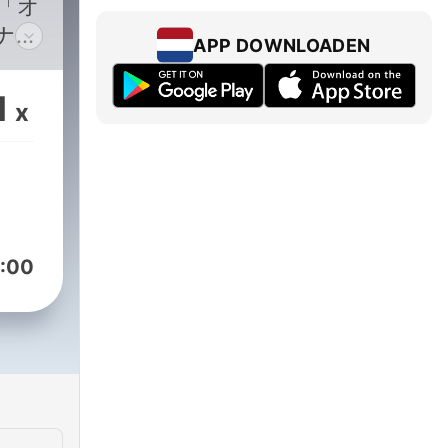
「オ
ナー
APP DOWNLOADEN
住ア
ント
1
x
ラン
ラジ
中！
をお
るコ
どは
:00
性が
はエ
。ご
けま