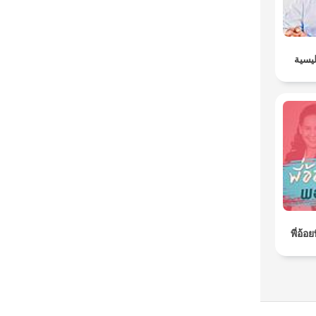
ليسية
พี่อ้