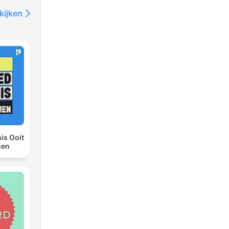
kijken
is Ooit
men