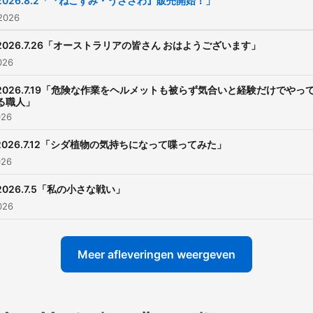
2026.8.2「『ねこずみ・うささわ』販売開始！」
https://radiko.jp/r_seaso
 2026
制作：TBSラジオ TBS
2026.7.26「オーストラリアの皆さん おはようございます」
Podcast：
2026
https://www.tbsradio.jp/po
2026.7.19「危険な作業をヘルメットも被らず気合いと経験だけでやっ
る職人」
026
2026.7.12「シダ植物の気持ちになって喋ってみた」
026
2026.7.5「私の小さな戦い」
2026
Meer afleveringen weergeven