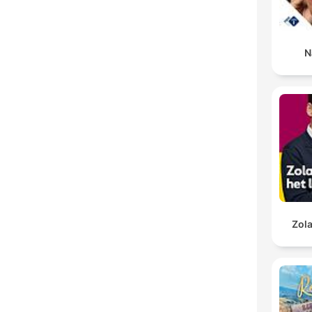
N
Zola