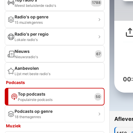
1788
Meest beluisterde radio's
Radio's op genre
15 muziekgenres
Radio's per regio
Lokale radio's
Nieuws
67
Nieuwsradio's
Aanbevolen
Lijst met beste radio's
00
Podcasts
Top podcasts
50
Populairste podcasts
Podcasts op genre
18 themagenres
Afleve
Muziek