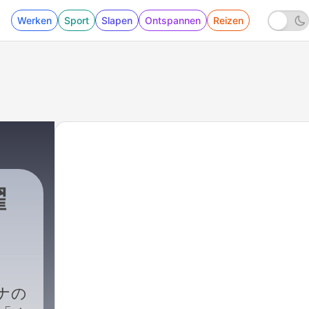
Werken
Sport
Slapen
Ontspannen
Reizen
曜
ナの