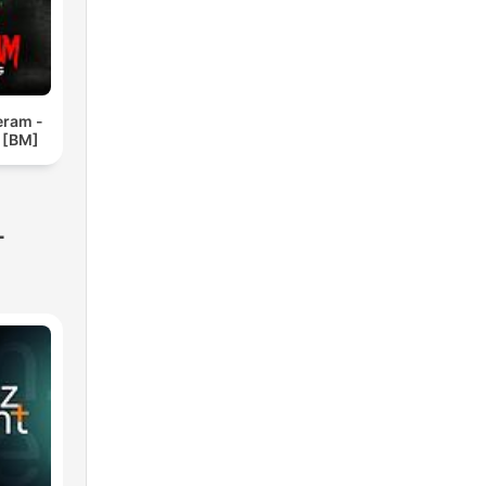
eram -
 [BM]
-