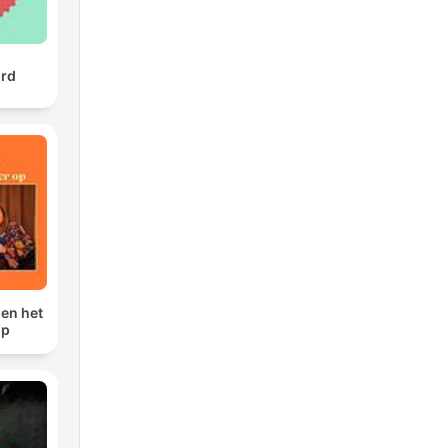
urd
sen het
op