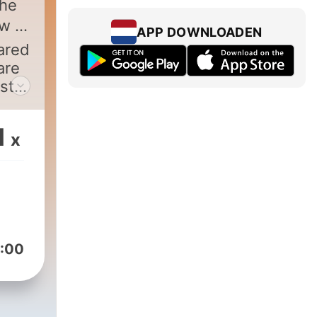
he
w in
APP DOWNLOADEN
ared
are
sts
ect
.
1
x
ies.
:00