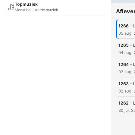
Topmuziek
Meest beluisterde muziek
Afleve
-
1266
05 aug.
-
1265
04 aug.
-
1264
03 aug.
-
1263
02 aug.
-
1262
30 jul. 