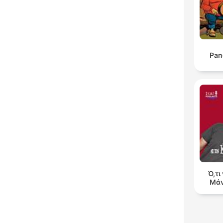
Pan
Ό,τι
Μάν