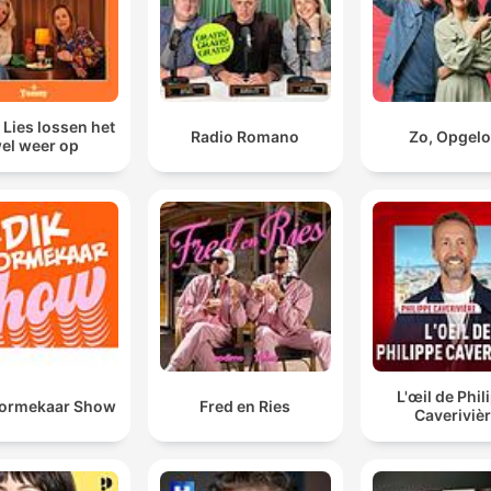
 Lies lossen het
Radio Romano
Zo, Opgelo
el weer op
L'œil de Phil
oormekaar Show
Fred en Ries
Caveriviè