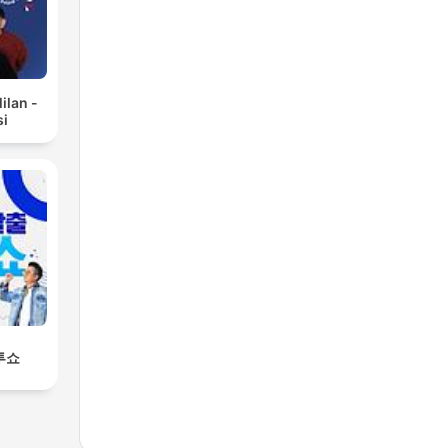
ilan -
si
투쇼