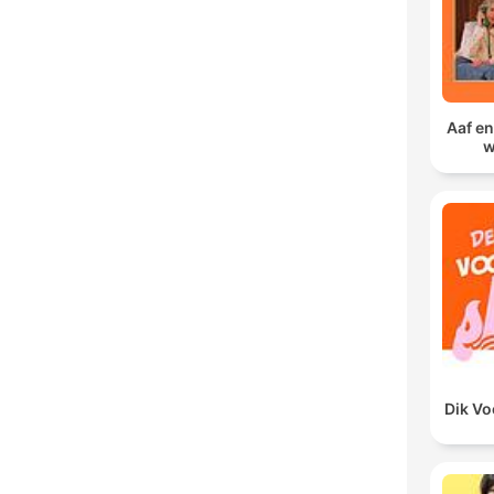
Aaf en
w
Dik V