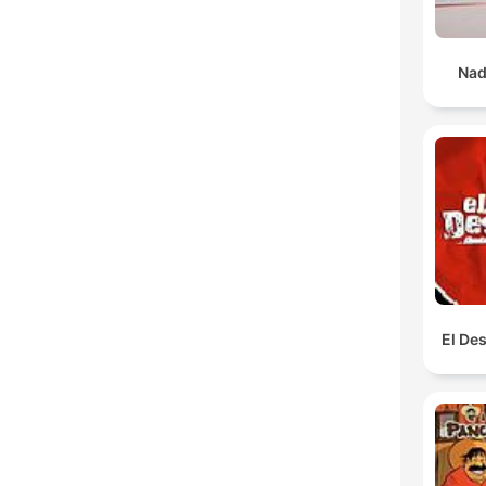
Nad
El De