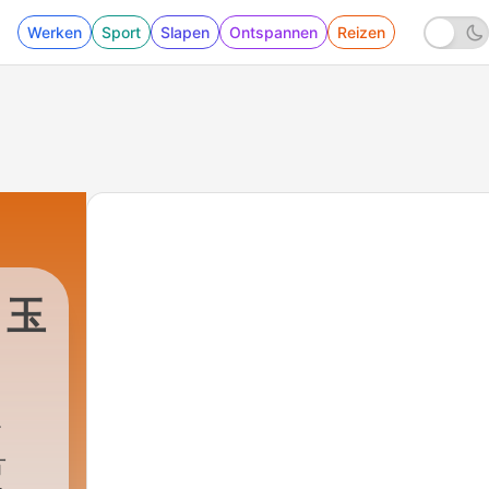
Werken
Sport
Slapen
Ontspannen
Reizen
！玉
et
片