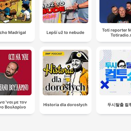
Toti reporter M
cho Madrigal
Lepší už to nebude
Totiradio.
 να 'ναι με τον
Historia dla dorosłych
두시탈출 컬
ο Βουλαρίνο