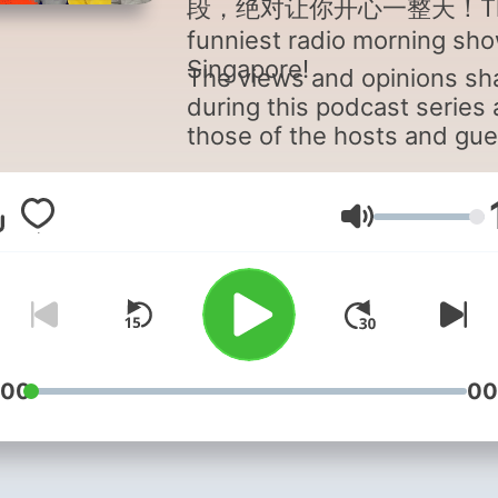
段，绝对让你开心一整天！T
funniest radio morning sho
Singapore!
The views and opinions sh
during this podcast series 
those of the hosts and gue
and do not necessarily refl
the views of Mediacorp Pte
Ltd. or its group of compan
Volume
:00
00