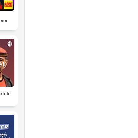
 con
rtolo