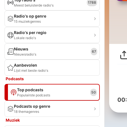
1788
Meest beluisterde radio's
Radio's op genre
15 muziekgenres
Radio's per regio
Lokale radio's
Nieuws
67
Nieuwsradio's
Aanbevolen
Lijst met beste radio's
Podcasts
Top podcasts
50
Populairste podcasts
00
Podcasts op genre
18 themagenres
Muziek