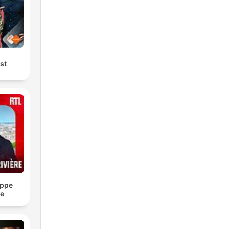
st
ippe
re