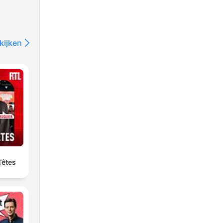
kijken
Têtes