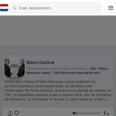
Podcasts
Bloco Central
Pedro Marques Lopes e Pedro Siza Vieira
|
128 - Pedro
Marques Lopes: “Luís Neves deu desculpas mal
amanhadas”
Pedro Siza Vieira e Pedro Marques Lopes analisam os
acontecimentos e os protagonistas da semana, com
moderação de Paulo Baldaia. Quinze anos depois da estreia na
TSF, os episódios passam a sair à quinta-feira, dia de Conselho
de Ministros, no Expresso. A fechar, e como sempre, o bloco
central de interesses, com sugestões para as coisas
importantes da vida.
1
x
Volume