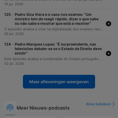
16 jul. 2026
-
125
Pedro Siza Viera e o caos nos exames: “Um
ministro tem de reagir rápido, dizer o que sabe
ou não sabe e mostrar que está a resolver”
O episódio analisa a crise na digitalização dos exames nacionais e as falhas de gestão do Ministro da Educação, Fernando Alexandre, abordando a erosão da confiança nas instituições e o impacto emocional nas famílias portuguesas. O debate explora as repercussões políticas destas falhas e a importância da comunicação de crise. Em seguida, os interlocutores discutem a ascensão do populismo na Europa e nos EUA, analisando a retórica de 'perseguição pelo sistema' e a transformação da política num campo tribal e desportivo. O programa encerra com uma reflexão sobre a postura política de Luís Montenegro e recomendações culturais sobre a identidade dos Estados Unidos.
09 jul. 2026
-
124
Pedro Marques Lopes: “É surpreendente, nas
televisões debate-se se o Estado de Direito deve
existir”
Este episódio analisa a condenação do Estado português por violação do segredo de justiça e as graves consequências desta prática para a presunção de inocência e o Estado de Direito. O debate estende-se à erosão da cultura democrática, abordando a ascensão do tribunal da opinião pública e os desafios da governação num cenário de polarização política e desigualdade económica. A discussão explora ainda o impacto das redes sociais na comunicação política, as adaptações necessárias face às alterações climáticas e as tensões internas na Igreja Católica. O episódio encerra com reflexões sobre diversidade cultural e o papel das diásporas no futebol mundial.
02 jul. 2026
Meer afleveringen weergeven
Alles bekijken
Meer Nieuws-podcasts