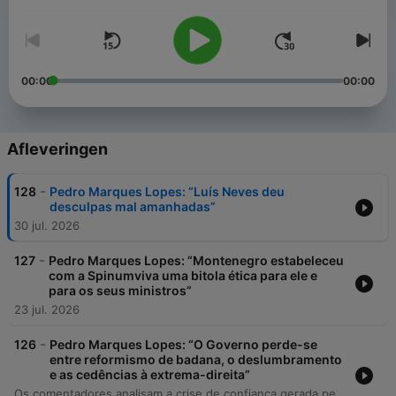
00:00
00:00
Afleveringen
-
128
Pedro Marques Lopes: “Luís Neves deu
desculpas mal amanhadas”
30 jul. 2026
-
127
Pedro Marques Lopes: “Montenegro estabeleceu
com a Spinumviva uma bitola ética para ele e
para os seus ministros”
23 jul. 2026
-
126
Pedro Marques Lopes: “O Governo perde-se
entre reformismo de badana, o deslumbramento
e as cedências à extrema-direita”
Os comentadores analisam a crise de confiança gerada pela falha nos exames digitais e as implicações éticas e políticas do caso envolvendo o ministro Luís Neves. O debate explora o conceito de 'hiperpolítica' e critica a gestão do governo de Luís Montenegro, apontando a falta de resultados concretos, a ausência de uma mensagem política coerente e a concessão de temas vitais à agenda da extrema-direita. A discussão aborda ainda o impacto das crises geopolíticas na economia nacional e a fragilidade da governação perante a queda do índice de confiança dos consumidores. O episódio encerra com recomendações culturais, abrangendo cinema, música e literatura.