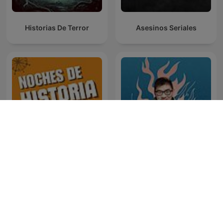
Historias De Terror
Asesinos Seriales
Noches de Historia
M2檔案