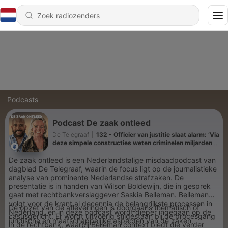
Podcasts
Podcast De zaak ontleed
De Telegraaf
|
132 - Officier van justitie slaat alarm: ‘Via
deze simpele constructies weten criminelen miljarden
wit te wassen’
De zaak ontleed is een Nederlandstalige misdaadpodcast van
dagblad De Telegraaf, waarin de focus ligt op de journalistieke
analyse van prominente Nederlandse strafzaken. De
presentatie is in handen van Wilson Boldewijn, die in gesprek
gaat met rechtbankverslaggever Saskia Belleman. Belleman
volgt voor de krant al decennia de belangrijkste processen in
De opzet van de afleveringen is doorgaans thematisch of
Nederland, en in deze podcast wordt dieper ingegaan op de
casusgericht. Er wordt uitvoerig stilgestaan bij de procesgang
juridische en maatschappelijke aspecten van de zaken
in de rechtbank, waarbij Belleman context biedt die verder