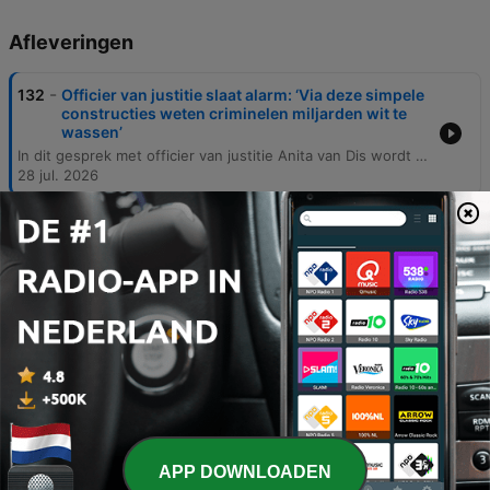
Afleveringen
-
132
Officier van justitie slaat alarm: ‘Via deze simpele
constructies weten criminelen miljarden wit te
wassen’
In dit gesprek met officier van justitie Anita van Dis wordt de enorme schaal van crimineel vermogen en witwassen in Nederland besproken. Er wordt ingegaan op de sterke verwevenheid tussen drugscriminaliteit en fraudestructuren, waarbij criminelen gebruikmaken van legale sectoren zoals de zorg en landbouw om geld wit te wassen. Daarnaast worden de grote uitdagingen binnen de strafrechtketen belicht, waaronder privacywetgeving, het gebrek aan gegevensdeling tussen overheidsinstanties en een tekort aan capaciteit. Tot slot wordt besproken hoe het Openbaar Ministerie probeert in beslag genomen goederen terug te geven aan de maatschappij.
28 jul. 2026
-
131
Na rechtszaak aangereden Tamar (14): ‘Blijkbaar
kan je een kind doodrijden en ermee wegkomen’
Deze aflevering behandelt twee juridische zaken. Eerst wordt de veroordeling van Marian van D. besproken voor uitbuiting op een paardenfokkerij in Kamerik, gevolgd door de zaak rondom het overlijden van de 14-jarige Tamar in 2020. Hierbij wordt ingegaan op de details van de aanrijding door Jamal T. en de onduidelijkheden rondom de positie van het slachtoffer. Daarnaast wordt de vrijspraak van Jamal T. geanalyseerd, waarbij de rechtbank het scenario dat hij de aanrijding had moeten zien niet aannemelijk vond. De podcast belicht de juridische complexiteit van de schuldvraag en de enorme emotionele impact van deze uitspraak op de nabestaanden.
15 jul. 2026
-
130
‘De droom van een tiny house werd Peter van
Dongen (68) fataal’
Deze aflevering behandelt twee verschillende strafzaken. Eerst wordt de proformazitting in de zaak Lisa besproken, waarbij de focus ligt op de vraag of politieagenten onrechtmatig gegevens hebben ingezien. Vervolgens staat de moordzaak rondom Peter van Dongen centraal, waarbij financiële uitbuiting door Wijnand de El leidde tot een crimineel plan. De podcast belicht de reconstructie van de aanslag, de tegenstrijdige verklaringen tijdens de rechtszaak en de uiteindelijke veroordelingen die lager uitvielen dan de eisen van het Openbaar Ministerie. Ook wordt ingegaan op de nasleep van de zaak en de mogelijkheid van hoger beroep.
27 jun. 2026
-
129
‘Surrogaatmoeder’ Marian van D. zou jonge,
kwetsbare vrouw jarenlang als huisslaaf hebben
gehouden
APP DOWNLOADEN
10 jun. 2026