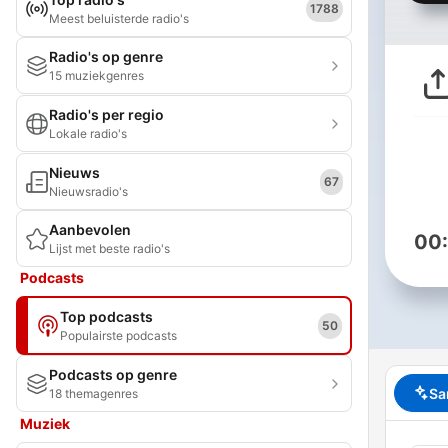
1788
Meest beluisterde radio's
Radio's op genre
15 muziekgenres
Radio's per regio
Lokale radio's
Nieuws
67
Nieuwsradio's
Aanbevolen
00
Lijst met beste radio's
Podcasts
Top podcasts
50
Populairste podcasts
Podcasts op genre
Sa
18 themagenres
Muziek