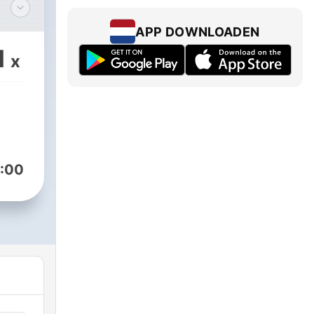
ble
APP DOWNLOADEN
en
1
x
ur
:00