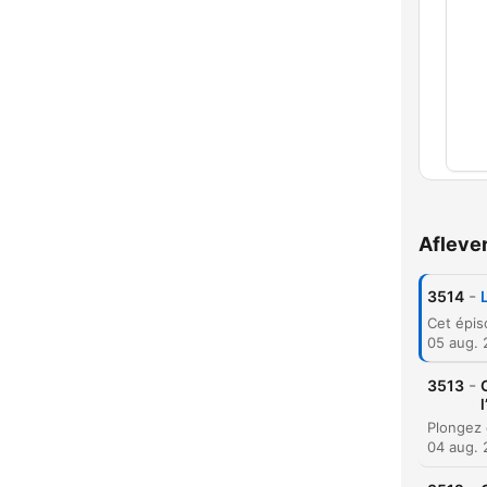
Hoof
Afleve
-
3514
05 aug.
-
3513
04 aug.