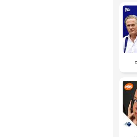
K
Hoog
D