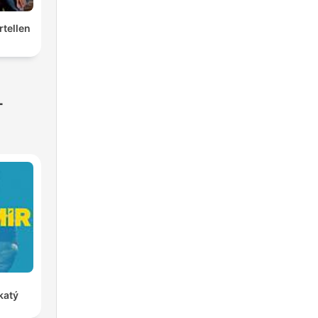
rtellen
-
katý