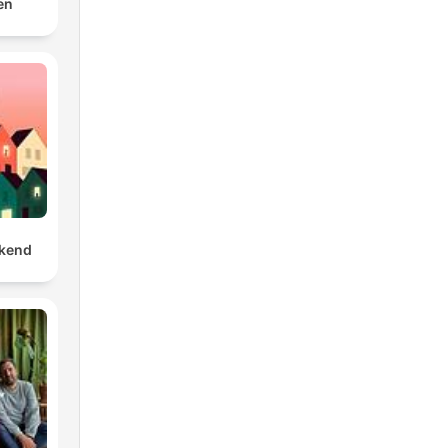
en
age
e
s
vers
ekend
a
e
ou