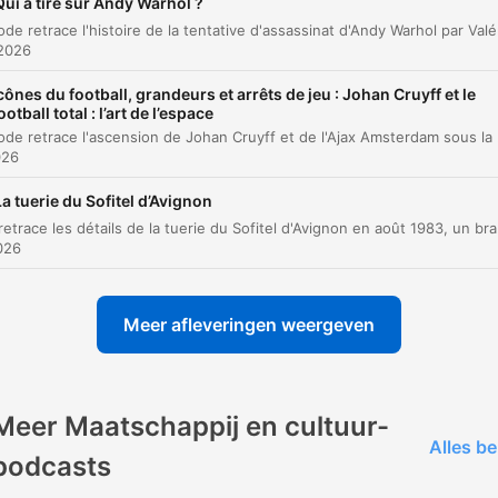
Qui a tiré sur Andy Warhol ?
L'enquête et la piste anarchiste
00:15:28
 2026
Le procès de Pietro Valpreda
00:19:03
cônes du football, grandeurs et arrêts de jeu : Johan Cruyff et le
ootball total : l’art de l’espace
L'arrestation des membres d'Ordine Nuovo
00:20:11
Cet épisode retrace l'ascension de Johan Cruyff et de l'Ajax A
026
La découverte de la filière fasciste
00:21:37
La tuerie du Sofitel d’Avignon
Le message de Valpreda depuis sa cellule
00:23:08
Ce récit retrace les détails de la tuerie du Sofitel d'A
2026
L'assassinat du commissaire Calabresi
00:24:22
La piste des services secrets et la stratégie de
00:25:57
Meer afleveringen weergeven
tension
Les procès et l'impunité
00:30:29
Analyse historique avec Elisa Santalena
Meer Maatschappij en cultuur-
00:34:28
Alles be
podcasts
L'ascension des Brigades Rouges et le cas Ald
00:41:54
Moro