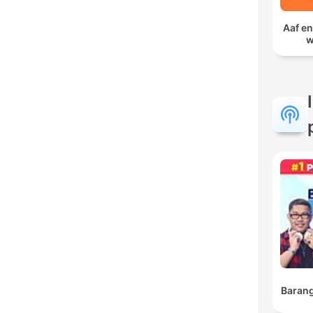
Aaf en
w
Barang