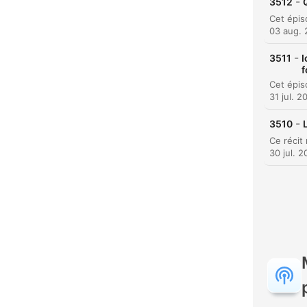
-
3512
03 aug.
-
3511
I
f
31 jul. 2
-
3510
30 jul. 