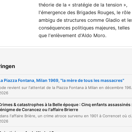
théorie de la « stratégie de la tension »,
l'émergence des Brigades Rouges, le rôle
ambigu de structures comme Gladio et le
conséquences politiques majeures, telles
que l'enlèvement d'Aldo Moro.
dstukken
L'attentat de la Piazza Fontana et le début des
ringen
00:00:00
années de plomb
La Piazza Fontana, Milan 1969, "la mère de tous les massacres"
Chronologie d'un vendredi de terreur à Milan
00:01:57
Cet épisode revient sur l'attentat de la Piazza Fontana à Milan en décembre 1969, événement tragique qui a marqué le début des « années de plomb » en Italie. À travers l'analyse de l'explosion à la Banque Nationale
 2026
L'automne chaud et les tensions politiques
00:07:06
italiennes
Crimes & catastrophes à la Belle époque : Cinq enfants assassinés 
l’énigme de Corancez ou l'affaire Brierre
L'enquête de Luigi Calabresi et l'arrestation de
00:10:12
Plongez dans l'affaire Brière, un crime atroce survenu en 1901 à Correncet où cinq enfants ont été assassinés. L'enquête initiale, marquée par des indices contradictoires et u
Pietro Valpreda
 2026
Le mystère de la mort de Giuseppe Pinelli
00:13:32