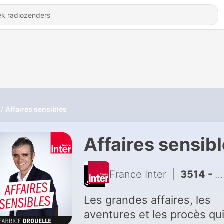
Affaires sensibles
Affaires sensib
France Inter
|
3514 - La Piazza Fontana, Milan 1969, "la mère de tous les massacres"
Les grandes affaires, les
aventures et les procès qui