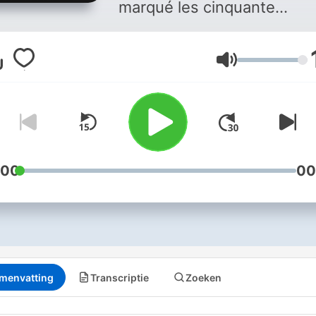
marqué les cinquante
dernières années. Disponi
sur les assistants vocaux 
Volume
demandant : Alexa, lance
Affaires Sensibles ! Vous
aimez ce podcast ? Pour
écouter tous les épisodes
sans limite, rendez-vous s
Radio France
:00
00
menvatting
Transcriptie
Zoeken