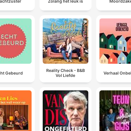
achtzuster
Zolang het leuk is
Moordzak
Pinelli tonde de la fenêtre du bureau du quatrième ét
et meurt en s'écrasant au sol.
00:14:09 · Ce passage relate la chute tragique et suspecte d
l'anarchiste Pinelli lors d'un interrogatoire.
Certains commencent à remonter la piste des service
secrets italiens et donc de l'État lui-même.
00:25:57 · Ce passage souligne le basculement de l'enquête 
une suspicion de terrorisme d'État.
Reality Check - B&B
ht Gebeurd
Verhaal Onb
Vol Liefde
le passage à la lutte armée et à la violence terroriste 
été possible quand s'est brisé chez eux le pacte tacit
avec l'État.
00:40:31 · Le juge Guido Salvini explique comment l'inaction 
la complicité de l'État a poussé certains militants vers le
terrorisme.