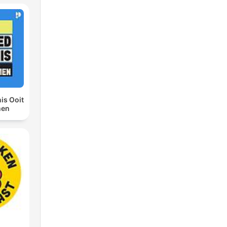
e
is Ooit
men
t
s