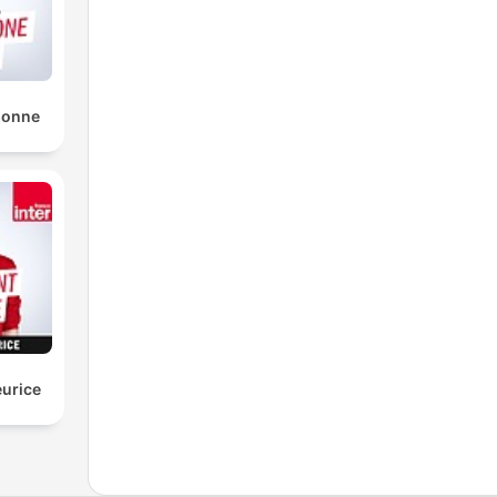
sonne
urice