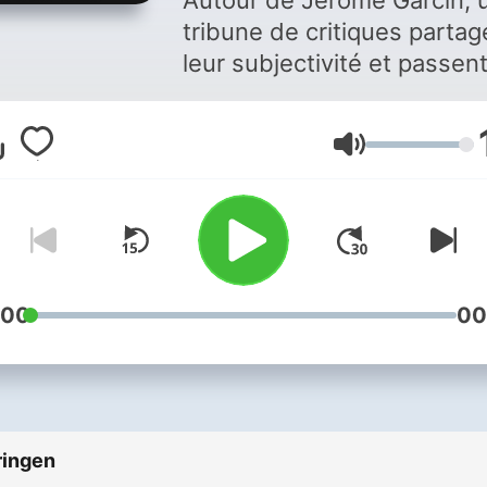
Autour de Jérôme Garcin, 
tribune de critiques partag
leur subjectivité et passen
revue les dernières
productions artistiques et
Volume
culturelles. Vous aimez ce
podcast ? Pour écouter to
les épisodes sans limite,
rendez-vous sur
Radio Fra
:00
00
ringen