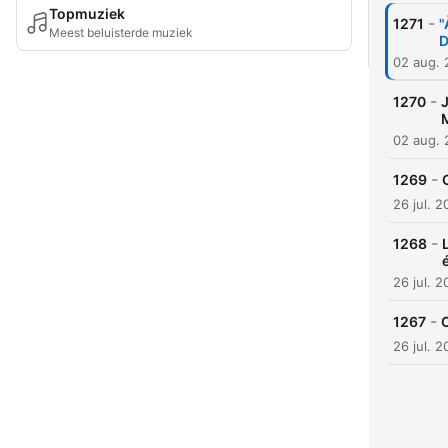
Topmuziek
-
1271
"
Meest beluisterde muziek
D
02 aug.
-
1270
M
02 aug.
-
1269
26 jul. 
-
1268
26 jul. 
-
1267
C
26 jul. 