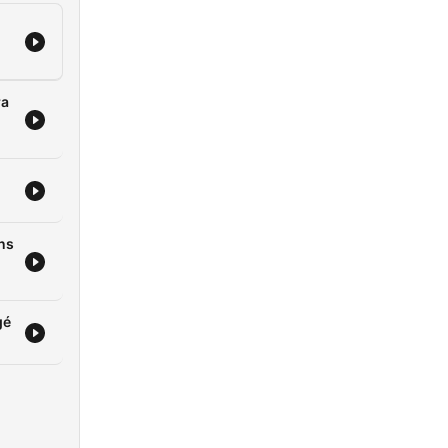
ra
ans
gé