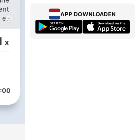
une
ent
APP DOWNLOADEN
t en
1
x
us
nce
:00