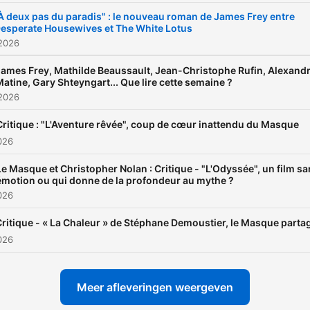
À deux pas du paradis" : le nouveau roman de James Frey entre
esperate Housewives et The White Lotus
 2026
James Frey, Mathilde Beaussault, Jean-Christophe Rufin, Alexand
atine, Gary Shteyngart... Que lire cette semaine ?
 2026
Critique : "L'Aventure rêvée", coup de cœur inattendu du Masque
2026
Le Masque et Christopher Nolan : Critique - "L'Odyssée", un film s
émotion ou qui donne de la profondeur au mythe ?
2026
ritique - « La Chaleur » de Stéphane Demoustier, le Masque parta
2026
Meer afleveringen weergeven