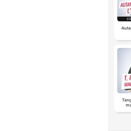
Auta
Tang
ma