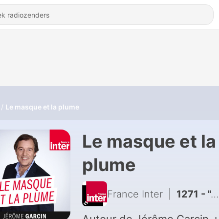
Le masque et la plume
Le masque et la
plume
France Inter
|
1271 - "À deux pas du paradis" : le nouveau roman de James Frey entre Desperate Housewives et The White Lotus