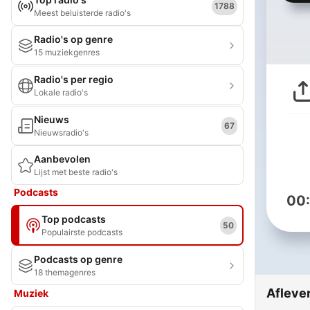
1788
Meest beluisterde radio's
Radio's op genre
15 muziekgenres
Radio's per regio
Lokale radio's
Nieuws
67
Nieuwsradio's
Aanbevolen
Lijst met beste radio's
Podcasts
00
Top podcasts
50
Populairste podcasts
Podcasts op genre
18 themagenres
Afleve
Muziek