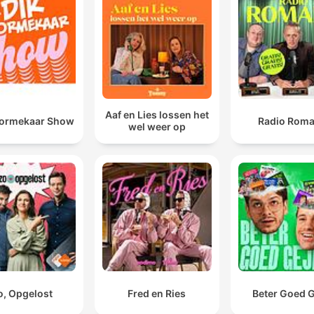
Aaf en Lies lossen het
oormekaar Show
Radio Rom
wel weer op
o, Opgelost
Fred en Ries
Beter Goed G