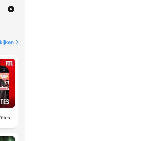
kijken
Têtes