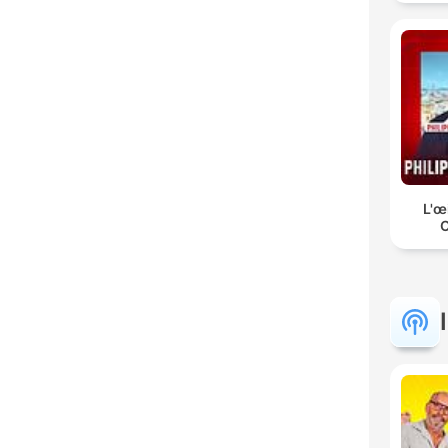
L'œ
C