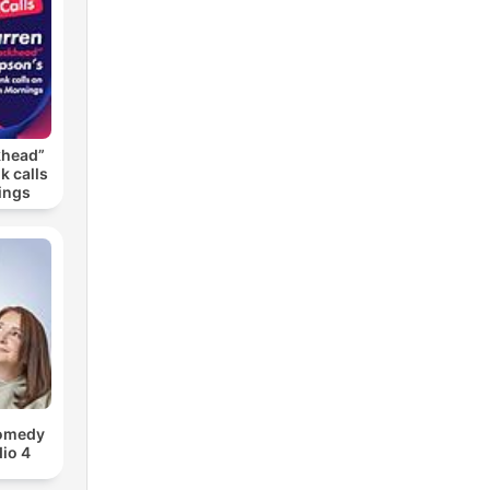
khead”
k calls
ings
Comedy
io 4