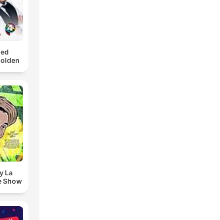
med
Golden
y La
e Show