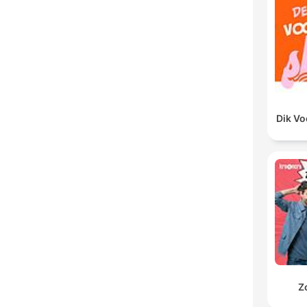
Dik V
Z