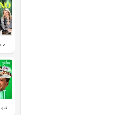
ano
ejat