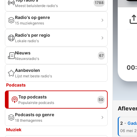
1788
Meest beluisterde radio's
Radio's op genre
15 muziekgenres
Radio's per regio
Lokale radio's
Nieuws
67
Nieuwsradio's
00
Aanbevolen
Lijst met beste radio's
Podcasts
Top podcasts
50
Populairste podcasts
Afleve
Podcasts op genre
18 themagenres
-
2
Gad
Muziek
06 mei 