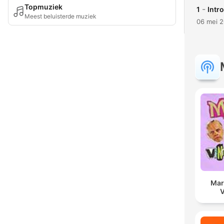
Topmuziek
-
1
Intr
Meest beluisterde muziek
06 mei 
Mar
V