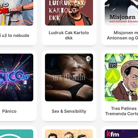
Ludruk Cak Kartolo
Misjonen 
í už to nebude
dkk
Antonsen og 
Tres Patines 
Pânico
Sex & Sensibility
Tremenda Cort