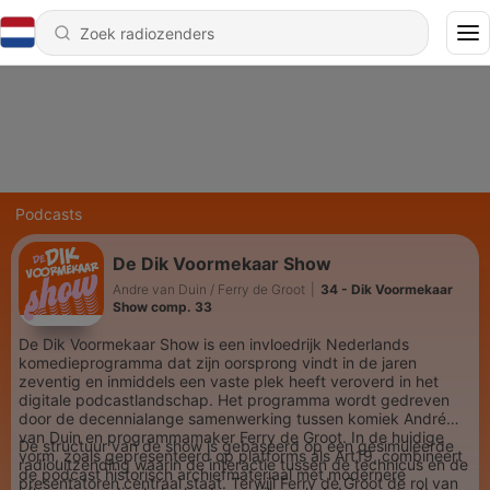
Podcasts
De Dik Voormekaar Show
Andre van Duin / Ferry de Groot
|
34 - Dik Voormekaar
Show comp. 33
De Dik Voormekaar Show is een invloedrijk Nederlands
komedieprogramma dat zijn oorsprong vindt in de jaren
zeventig en inmiddels een vaste plek heeft veroverd in het
digitale podcastlandschap. Het programma wordt gedreven
door de decennialange samenwerking tussen komiek André
van Duin en programmamaker Ferry de Groot. In de huidige
De structuur van de show is gebaseerd op een gesimuleerde
vorm, zoals gepresenteerd op platforms als Art19, combineert
radiouitzending waarin de interactie tussen de technicus en de
de podcast historisch archiefmateriaal met modernere
presentatoren centraal staat. Terwijl Ferry de Groot de rol van