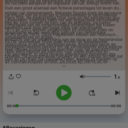
afleveringen die de herkenbare stijl van het duo voortzetten.
de nuchtere aangever en regisseur vervult, brengt André van
Duin een groot arsenaal aan fictieve personages tot leven door
middel van stemmenwerk. Bekende figuren zoals de nerveuze
De inhoud van de podcast is onderverdeeld in verschillende
Harry Nak, de eigenzinnige Ome Joop en het kibbelende duo
categorieën. Enerzijds biedt het een uitgebreide verzameling
Bep en Toos vormen de kern van de sketches. De humor
compilaties van de oorspronkelijke uitzendingen die tussen
kenmerkt zich door een hoge mate van improvisatie,
1973 en 2003 werden uitgezonden bij omroepen zoals de
absurdisme en het veelvuldig gebruik van herkenbare
NCRV en de TROS. Deze fragmenten bieden een historisch
geluidseffecten en jingles.
overzicht van de ontwikkeling van de show en de Nederlandse
De Dik Voormekaar Show staat binnen de Nederlandse
radiocultuur in de late twintigste eeuw. Anderzijds bevat de
mediageschiedenis bekend om de vernieuwende wijze waarop
feed nieuwe producties die specifiek voor het podcastformat
radio werd ingezet als platform voor snelle sketches en
zijn gecreëerd. In deze recente afleveringen hernemen Van
typetjes. De podcastversie fungeert als een digitaal archief dat
Duin en De Groot hun klassieke rollen, waarbij zij inspelen op
dit culturele erfgoed ontsluit. De focus ligt hierbij op de
de actualiteit binnen de anarchistische kaders van hun
dynamiek tussen de makers en de technische montage, die
oorspronkelijke concept.
essentieel is voor de komische timing en de identiteit van de
1
show.
x
Volume
00:00
00:00
Afleveringen