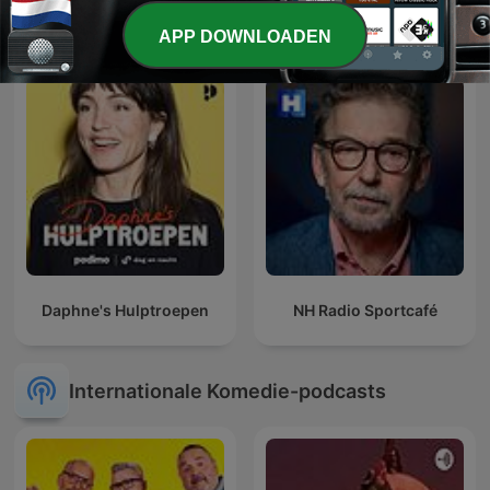
L'œil de Philippe
Beter Goed Gejat
Caverivière
APP DOWNLOADEN
Daphne's Hulptroepen
NH Radio Sportcafé
Internationale Komedie-podcasts