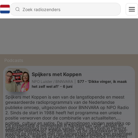
Podcasts
Spijkers met Koppen
NPO Luister / BNNVARA
|
577 - 'Dikke vinger, ik maak
het zelf wel af!' - 6 juni
Spijkers met Koppen is een van de langstlopende en meest
gewaardeerde radioprogramma’s van de Nederlandse
publieke omroep, uitgezonden door BNNVARA op NPO Radio
2. Sinds de start in 1988 heeft het programma een unieke
positie verworven door de combinatie van actualiteiten,
politiek, cultuur en satire. De uitzendingen vinden wekelijks op
De presentatie is momenteel in handen van Dolf Jansen en
zaterdagmiddag live plaats vanuit café The Florin in Utrecht,
Willemijn Veenhoven. Samen leiden zij de gesprekken in een
waarbij de interactie met het aanwezige publiek een essentieel
hoog tempo, waarbij zij schakelen tussen scherpe interviews