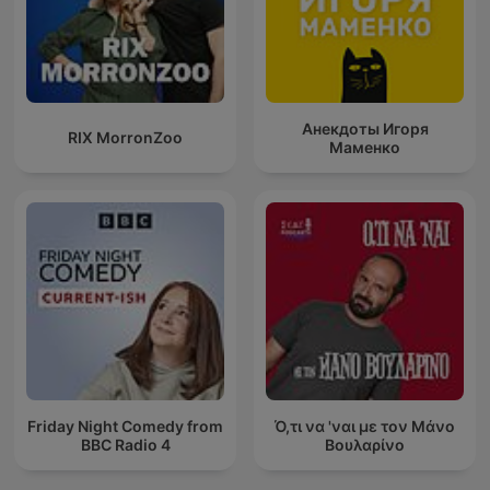
Анекдоты Игоря
RIX MorronZoo
Маменко
Friday Night Comedy from
Ό,τι να 'ναι με τον Μάνο
BBC Radio 4
Βουλαρίνο