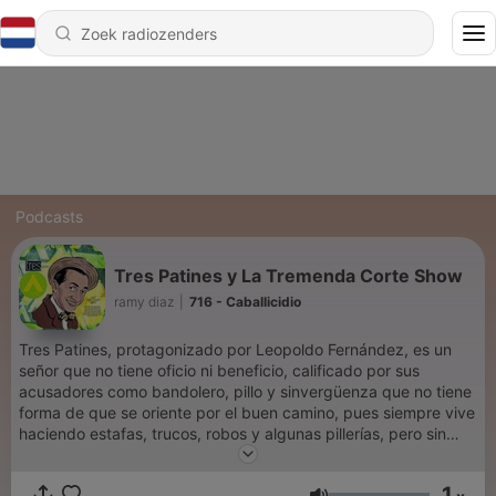
Podcasts
Tres Patines y La Tremenda Corte Show
ramy diaz
|
716 - Caballicidio
Tres Patines, protagonizado por Leopoldo Fernández, es un
señor que no tiene oficio ni beneficio, calificado por sus
acusadores como bandolero, pillo y sinvergüenza que no tiene
forma de que se oriente por el buen camino, pues siempre vive
haciendo estafas, trucos, robos y algunas pillerías, pero sin
llegar nunca a cometer delitos mayores. Sus hurtos consisten
en robo de dinero, animales domésticos y artículos comestibles
1