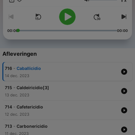
x
en algún establecimiento de alimentos; también se dedica a
Volume
ser recaudador de apuestas clandestinas de lotería
(apuntaciones) y se vale de estafas o engaños para recibir
algún Support this podcast:
https://anchor.fm/pedro-
santos887/support
00:00
00:00
Afleveringen
-
716
Caballicidio
14 dec. 2023
-
715
Caldeiricidio[3]
13 dec. 2023
-
714
Cafetericidio
12 dec. 2023
-
713
Carbonericidio
11 dec. 2023