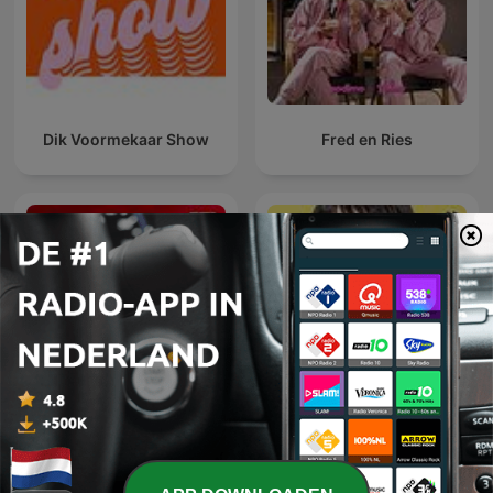
Dik Voormekaar Show
Fred en Ries
L'œil de Philippe
Daphne's Hulptroepen
Caverivière