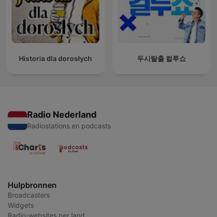
Historia dla dorosłych
두시탈출 컬투쇼
Radio Nederland
Radiostations en podcasts
Hulpbronnen
Broadcasters
Widgets
Radio-websites per land