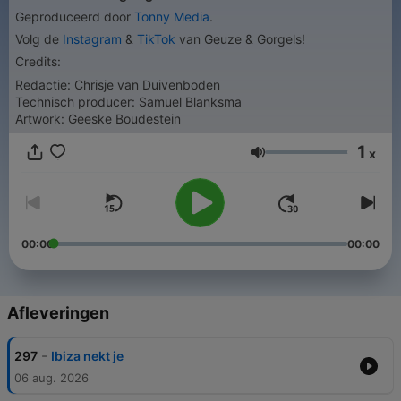
Geproduceerd door
Tonny Media
.
Volg de
Instagram
&
TikTok
van Geuze & Gorgels!
Credits:
Redactie: Chrisje van Duivenboden
Technisch producer: Samuel Blanksma
Artwork: Geeske Boudestein
1
x
Volume
00:00
00:00
Afleveringen
-
297
Ibiza nekt je
06 aug. 2026