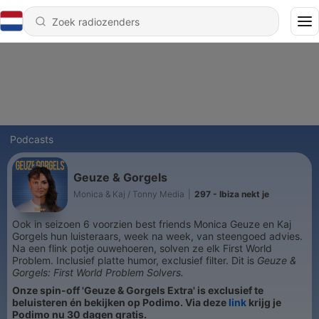
Podcasts
Geuze & Gorgels
Monica & Kaj / Tonny Media
|
297 - Ibiza nekt je
Ook in seizoen 6 voorzien best friends Monica Geuze en Kaj
Gorgels hun luisteraars, week na week, van steengoed advies.
Na een flink potje ouwehoeren, solven ze elk First World
Problem. Inclusief platte humor, exclusief filter. Dit is
Geuze &
Gorgels: First World Problem Solvers.
Onze spin-off 'Geuze & Gorgels Extra' is exclusief te
beluisteren én bekijken op Podimo. Via deze
link
krijg je
Podimo nu 30 dagen gratis.