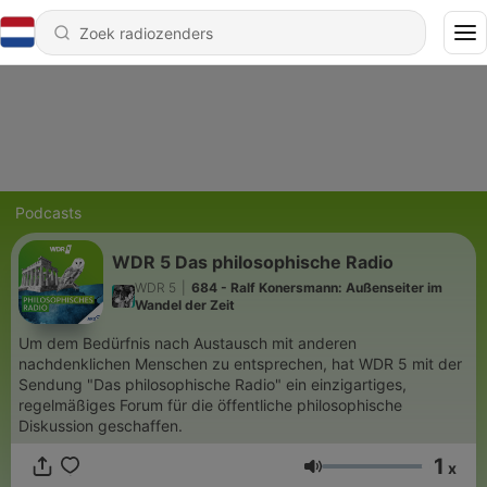
Podcasts
WDR 5 Das philosophische Radio
WDR 5
|
684 - Ralf Konersmann: Außenseiter im
Wandel der Zeit
Um dem Bedürfnis nach Austausch mit anderen
nachdenklichen Menschen zu entsprechen, hat WDR 5 mit der
Sendung "Das philosophische Radio" ein einzigartiges,
regelmäßiges Forum für die öffentliche philosophische
Diskussion geschaffen.
1
x
Volume