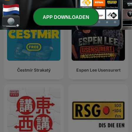
APP DOWNLOADEN
Čestmír Strakatý
Espen Lee Usensurert