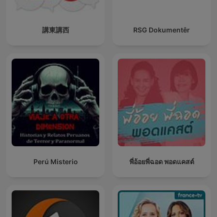
講東講西
RSG Dokumentêr
Perú Misterio
พี่อ้อยพี่ฉอด พอดแคสต์