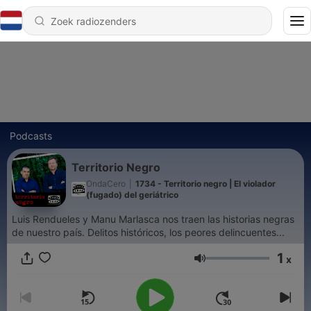
Podcasts
Territorio Negro
OndaCero
|
1734 - Territorio negro | El violador
(fugado) del geriátrico
Luis Rendueles y Manu Marlasca nos traen las historias negras
de nuestro país. Delitos históricos, los peores delincuentes...
1
x
Volume