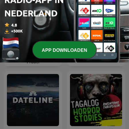
APP DOWNLOADEN
L’heure du crime : les
Matthew Cox | Inside True
archives de Jacques
Crime Podcast
Pradel