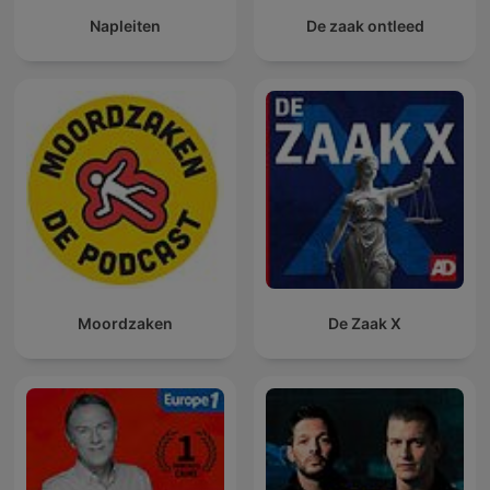
Napleiten
De zaak ontleed
Moordzaken
De Zaak X