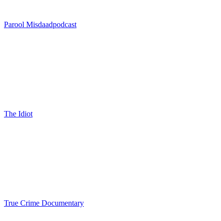
Parool Misdaadpodcast
The Idiot
True Crime Documentary