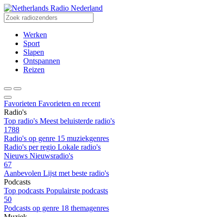
Radio Nederland
Werken
Sport
Slapen
Ontspannen
Reizen
Favorieten
Favorieten en recent
Radio's
Top radio's
Meest beluisterde radio's
1788
Radio's op genre
15 muziekgenres
Radio's per regio
Lokale radio's
Nieuws
Nieuwsradio's
67
Aanbevolen
Lijst met beste radio's
Podcasts
Top podcasts
Populairste podcasts
50
Podcasts op genre
18 themagenres
Muziek