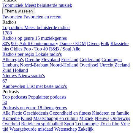
Topmuziek
Meest beluisterde muziek
Thema wisselen
Favorieten
Favorieten en recent
Radio's
Top radio's
Meest beluisterde radio's
1788
Radio's op genre
15 muziekgenres
80's
90's
Adult Contemporary
Dance / EDM
Divers
Folk
Klassieke
hits
Oldies
Pop / Top 40
R&B / Soul
Alle
Radio's per regio
Lokale radio's
Alle regio's
Drenthe
Flevoland
Friesland
Gelderland
Groningen
Limburg
Noord-Brabant
Noord-Holland
Overijssel
Utrecht
Zeeland
Zuid-Holland
Nieuws
Nieuwsradio's
67
Aanbevolen
Lijst met beste radio's
Podcasts
Top podcasts
Populairste podcasts
50
Podcasts op genre
18 themagenres
Alle
Fictie
Geschiedenis
Gezondheid en fitness
Kinderen en familie
Komedie
Kunst
Maatschappij en cultuur
Muziek
Nieuws
Onderwijs
Overheid
Religie en spiritualiteit
Sport
Technologie
Tv en film
Vrije
tijd
Waargebeurde misdaad
Wetenschap
Zakelijk