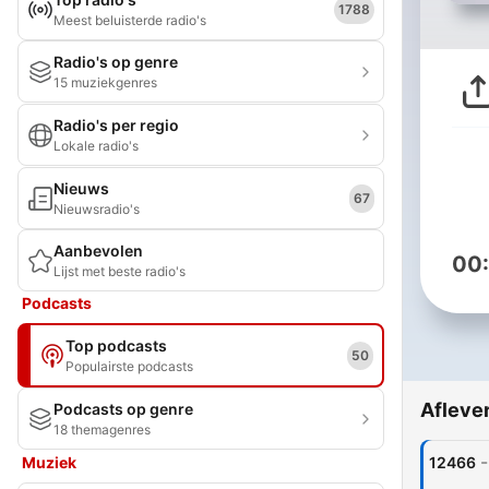
1788
Meest beluisterde radio's
Radio's op genre
15 muziekgenres
Radio's per regio
Lokale radio's
Nieuws
67
Nieuwsradio's
Aanbevolen
00
Lijst met beste radio's
Podcasts
Top podcasts
50
Populairste podcasts
Afleve
Podcasts op genre
18 themagenres
-
Muziek
12466