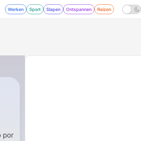
Werken
Sport
Slapen
Ontspannen
Reizen
 por