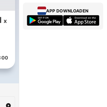
APP DOWNLOADEN
1
x
:00