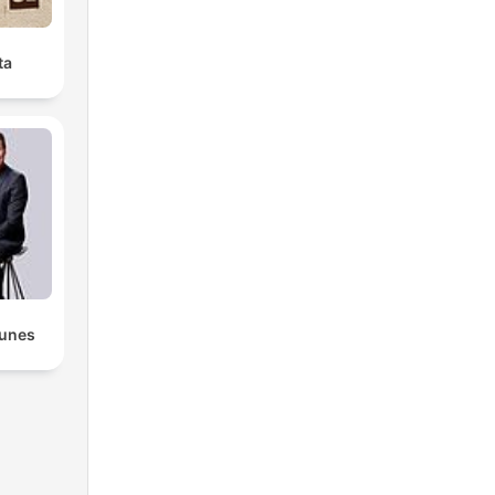
ta
lunes