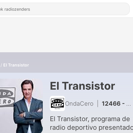
El Transistor
El Transistor
OndaCero
|
12466 - Rodrigo Corrales: “Es imposible encontrar un equipo más unido que el nuestro”
El Transistor, programa de
radio deportivo presentado