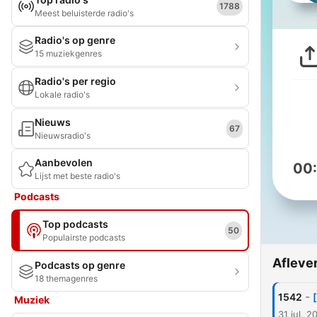
1788
Meest beluisterde radio's
Radio's op genre
15 muziekgenres
Radio's per regio
Lokale radio's
Nieuws
67
Nieuwsradio's
Aanbevolen
00
Lijst met beste radio's
Podcasts
Top podcasts
50
Populairste podcasts
Afleve
Podcasts op genre
18 themagenres
-
1542
Muziek
31 jul. 2