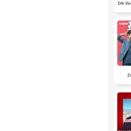
Dik V
Z