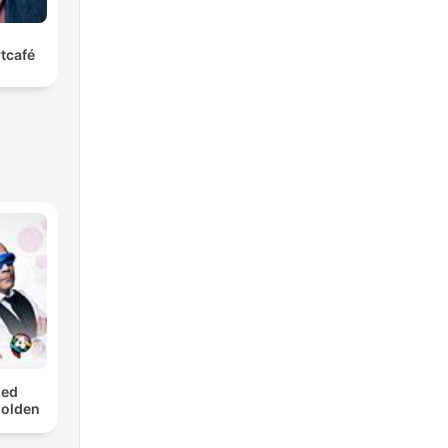
tcafé
med
Golden