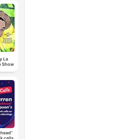
y La
e Show
khead”
k calls