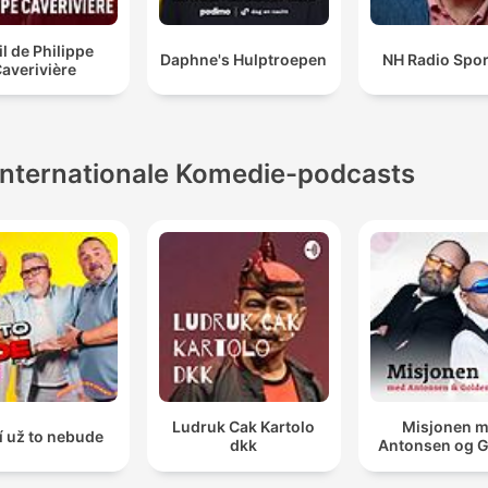
il de Philippe
Daphne's Hulptroepen
NH Radio Spor
averivière
Internationale Komedie-podcasts
Ludruk Cak Kartolo
Misjonen 
í už to nebude
dkk
Antonsen og 