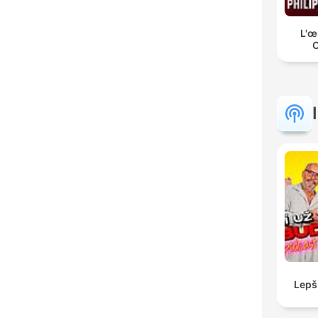
L'œ
C
Lepš