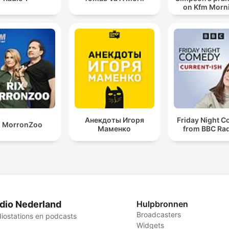
on Kfm Morn
Анекдоты Игоря
Friday Night 
X MorronZoo
Маменко
from BBC Rad
dio Nederland
Hulpbronnen
Broadcasters
iostations en podcasts
Widgets