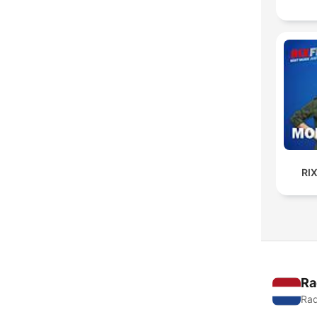
RI
Ra
Rad