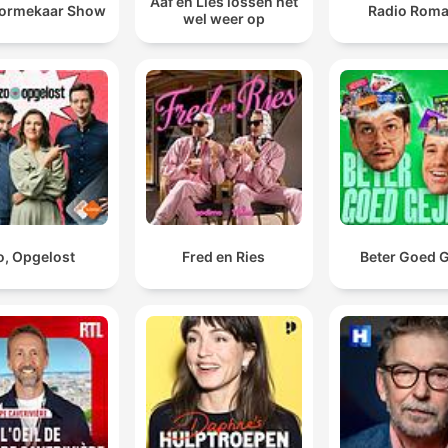
Aaf en Lies lossen het
oormekaar Show
Radio Rom
wel weer op
o, Opgelost
Fred en Ries
Beter Goed G