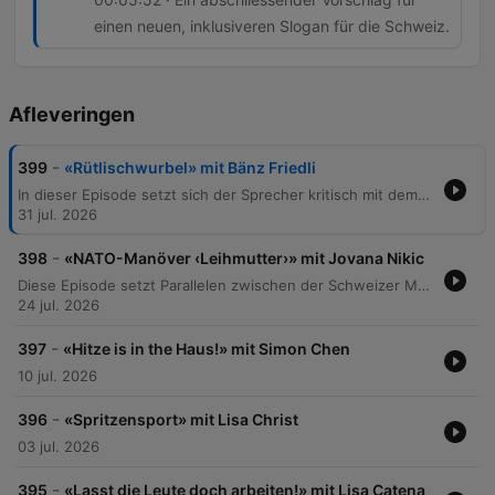
einen neuen, inklusiveren Slogan für die Schweiz.
Afleveringen
-
399
«Rütlischwurbel» mit Bänz Friedli
In dieser Episode setzt sich der Sprecher kritisch mit dem Schweizer Nationalverständnis und den Mythen der Identität auseinander. Anhand von Beispielen wie dem Besuch von Bundesrat Parmelin in den USA, der Verwendung von Slogans wie „Switzerland great since 1291“ und der Rolle von McDonald's als Sponsor des Eidgenössischen Schwing- und Älplerfestes wird hinterfragt, ob die Schweiz ein geografisches Land oder eine rein ideelle „Willensnation“ ist. Der Beitrag reflektiert über den Zusammenhalt in einer multikulturellen Gesellschaft und problematisiert die Nutzung historischer Erzählungen zur Legitimierung von Nationalismus.
31 jul. 2026
-
398
«NATO-Manöver ‹Leihmutter›» mit Jovana Nikic
Diese Episode setzt Parallelen zwischen der Schweizer Munitionspolitik und den gesellschaftlichen Debatten um Leihmutterschaft sowie die sinkende Geburtenrate in der Schweiz. Der Sprecher kritisiert eine vermeintliche Doppelmoral, bei der Verbote im Inland durch Umgehung über die Landesgrenzen hinweg faktisch akzeptiert werden, ähnlich wie bei der Weiterleitung von Munition über NATO-Partner. Zudem wird die finanzielle Belastung durch Kita-Kosten und steigende Krankenkassenprämien thematisiert, welche die Familienplanung in der Schweiz massiv erschweren. Die Analyse stellt die These auf, dass das Schweizer Staatssystem die Familiengründung zu einem Luxusgut degradiert hat und fordert politische Reformen zur Entlastung von Familien.
24 jul. 2026
-
397
«Hitze is in the Haus!» mit Simon Chen
10 jul. 2026
-
396
«Spritzensport» mit Lisa Christ
03 jul. 2026
-
395
«Lasst die Leute doch arbeiten!» mit Lisa Catena