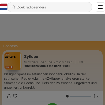
Podcasts
Zytlupe
Schweizer Radio und Fernsehen (SRF)
|
399 -
«Rütlischwurbel» mit Bänz Friedli
Bissiger Spass im satirischen Wochenrückblick. In der
satirischen Radio-Kolumne «Zytlupe» analysieren starke
Stimmen die Hochs und Tiefs der Politwoche: ungefiltert und
ungeniert unkorrekt.
1
x
Volume