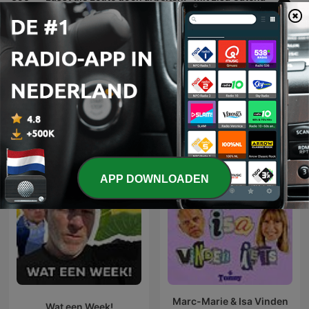
19 jun. 2026
Meer afleveringen weergeven
Alles bekijken
Meer Komedie-podcasts
APP DOWNLOADEN
Marc-Marie & Isa Vinden
Wat een Week!