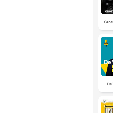
Groet
De 