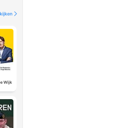
kijken
De Wijk