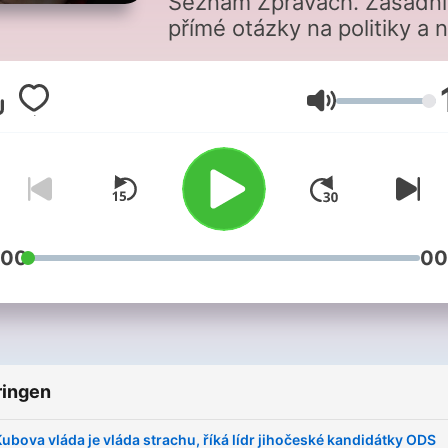
Seznam Zprávách. Zásadní
přímé otázky na politiky a 
všechny, kteří jsou u moci 
rozhodují.
Volume
:00
00
ringen
ubova vláda je vláda strachu, říká lídr jihočeské kandidátky ODS