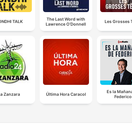
The Last Word with
ONDHI TALK
Les Grosses 
Lawrence O’Donnell
Es la Mañan
La Zanzara
Última Hora Caracol
Federico