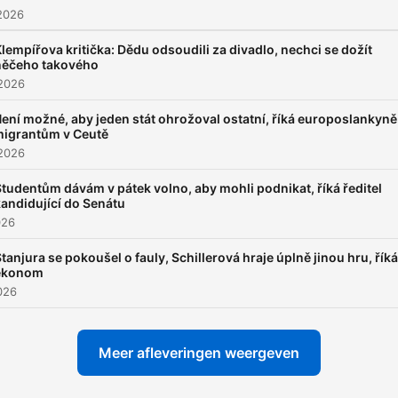
2026
lempířova kritička: Dědu odsoudili za divadlo, nechci se dožít
něčeho takového
 2026
ení možné, aby jeden stát ohrožoval ostatní, říká europoslankyně
igrantům v Ceutě
 2026
tudentům dávám v pátek volno, aby mohli podnikat, říká ředitel
kandidující do Senátu
026
tanjura se pokoušel o fauly, Schillerová hraje úplně jinou hru, říká
ekonom
2026
Meer afleveringen weergeven