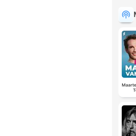
Maarte
T