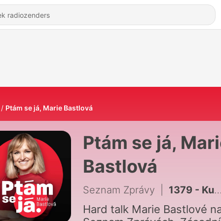
Ptám se já, Marie Bastlová
Ptám se já, Mar
Bastlová
Seznam Zprávy
|
1379 - Kubova vláda je vláda strachu, říká lídr jihočeské kandidátky ODS
Hard talk Marie Bastlové n