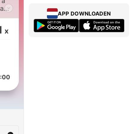
 a
na
APP DOWNLOADEN
a
1
x
:00