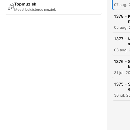
Topmuziek
07 aug. 
Meest beluisterde muziek
-
1378
K
05 aug.
-
1377
N
m
03 aug.
-
1376
S
31 jul. 2
-
1375
S
30 jul. 