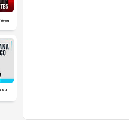
Têtes
a de