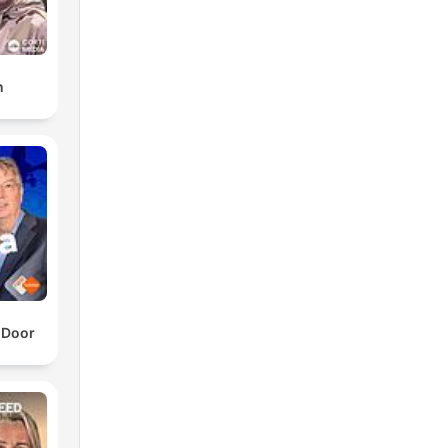
n
 Door