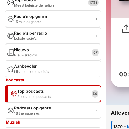
1788
Meest beluisterde radio's
Radio's op genre
15 muziekgenres
Radio's per regio
Lokale radio's
Nieuws
67
Nieuwsradio's
Aanbevolen
Lijst met beste radio's
00
Podcasts
Top podcasts
50
Populairste podcasts
Podcasts op genre
Afleve
18 themagenres
Muziek
-
1379
K