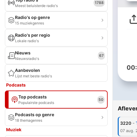
1788
Meest beluisterde radio's
Radio's op genre
15 muziekgenres
Radio's per regio
Lokale radio's
Nieuws
67
Nieuwsradio's
00
Aanbevolen
Lijst met beste radio's
Podcasts
Top podcasts
50
Populairste podcasts
Afleve
Podcasts op genre
18 themagenres
-
3220
Muziek
07 aug. 